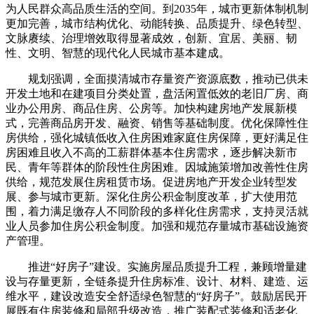
为人民群众高品质生活的空间。到2035年，城市更新体制机制
更加完善，城市结构优化、动能转换、品质提升、绿色转型、
文脉赓续、治理增效取得显著成效，创新、宜居、美丽、韧
性、文明、智慧的现代化人民城市基本建成。
规划强调，全面摸清城市存量资产资源底数，推动已供未
开发土地和在建项目分类处置，盘活闲置低效的老旧厂房、商
业办公用房、商品住房、公房等。加快构建房地产发展新模
式，完善商品房开发、融资、销售等基础制度。优化保障性住
房供给，强化城镇低收入住房困难家庭住房保障，更好满足住
房困难且收入不高的工薪群体基本住房需求，逐步解决新市
民、青年等群体的阶段性住房困难。因城施策增加改善性住房
供给，规范发展住房租赁市场。促进房地产开发企业转型发
展、参与城市更新。深化住房公积金制度改革，扩大使用范
围，着力满足缴存人不同阶段的多样化住房需求，支持灵活就
业人员参加住房公积金制度。加强和规范存量城市基础设施资
产管理。
推进“好房子”建设。实施房屋品质提升工程，兼顾增量建
设与存量更新，全链条提升住房标准、设计、材料、建造、运
维水平，建设改造安全舒适绿色智慧的“好房子”。鼓励居民开
展既有住房装修和局部升级改造，推广装配式装修和适老化、