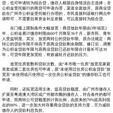
贷，也可申请转为组合贷，缴存人根据自身情况自主选择；非
公积金受托银行的商贷可申请办理，渠道全面放开。原商业贷
款在广州市公积金受托银行办理的，市民直接到该银行网点申
请即可，不需要自筹资金补足差额，可以直接转为组合贷。
在门槛上限制条件大幅放宽：商贷放款年限由3年缩至2
年，公积金累计缴存时限由60个月降至36个月，新市民、青年
人受益明显。其次，放宽商转公的贷款年限。原办法规定：商
转公的贷款年限不得高于原商业贷款剩余期限。修订后，调整
为公积金贷款年限与原商业贷款已还款年限合计最长可达30
年，可贷年限更加宽松，有效减轻月还款的压力。
放宽住房套数和贷款次数。由“本市唯一住房”放宽至家庭
首套或第二套住房也可申请，原“未使用过住房公积金贷款”放
宽至“未使用或只使用过一次住房公积金贷款”的缴存职工也可
申请。
同时，还拓宽适用主体、提高贷款额度。由广州市缴存人
扩展至粤港澳大湾区或广州都市圈的缴存人，符合条件的都可
申请。而商转公可贷额度的计算比例，由原来的70%提高到现
在的80%，进一步加大对存量商业贷款的支持力度，尽力减轻
缴存人的贷款利息负担。