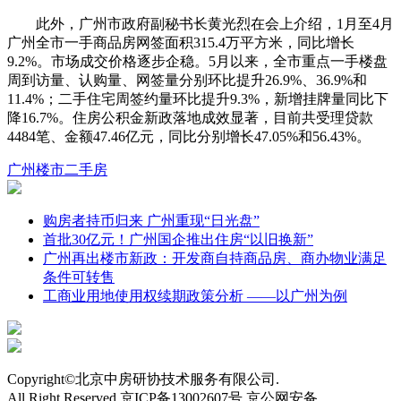
此外，广州市政府副秘书长黄光烈在会上介绍，1月至4月
广州全市一手商品房网签面积315.4万平方米，同比增长
9.2%。市场成交价格逐步企稳。5月以来，全市重点一手楼盘
周到访量、认购量、网签量分别环比提升26.9%、36.9%和
11.4%；二手住宅周签约量环比提升9.3%，新增挂牌量同比下
降16.7%。住房公积金新政落地成效显著，目前共受理贷款
4484笔、金额47.46亿元，同比分别增长47.05%和56.43%。
广州
楼市
二手房
购房者持币归来 广州重现“日光盘”
首批30亿元！广州国企推出住房“以旧换新”
广州再出楼市新政：开发商自持商品房、商办物业满足
条件可转售
工商业用地使用权续期政策分析 ——以广州为例
Copyright©北京中房研协技术服务有限公司.
All Right Reserved 京ICP备13002607号 京公网安备