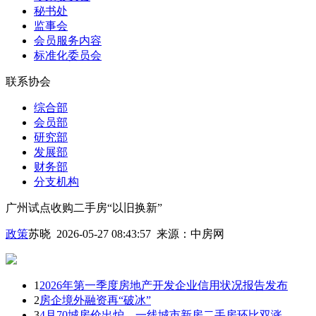
秘书处
监事会
会员服务内容
标准化委员会
联系协会
综合部
会员部
研究部
发展部
财务部
分支机构
广州试点收购二手房“以旧换新”
政策
苏晓 2026-05-27 08:43:57
来源：
中房网
1
2026年第一季度房地产开发企业信用状况报告发布
2
房企境外融资再“破冰”
3
4月70城房价出炉，一线城市新房二手房环比双涨