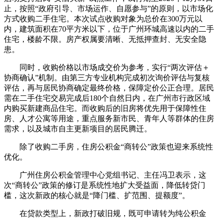
止，按照“政府引导、市场运作、自愿参与”的原则，以市场化
方式收购二手住宅。本次试点收购对象为总价在300万元以
内，建筑面积在70平方米以下，位于广州环城高速以内的二手
住宅，楼龄不限。房产权属要清晰、无抵押查封、无安全隐
患。
同时，收购价格以市场成交价为参考，实行“两次评估＋
协商确认”机制。由第三方专业机构完成初次询价评估与复核
评估，再与居民协商确定最终价格，保障定价公正合理。居民
需在二手住宅交易完成后180个自然日内，在广州市行政区域
内购买新建商品住宅。而收购后的旧房将优先用于保障性住
房、人才公寓等用途，重点服务新市民、青年人等群体的住房
需求，以及城市自主更新项目的居民腾迁。
除了收购二手房，住房公积金“商转公”政策也迎来系统性
优化。
广州住房公积金管理中心党组书记、主任冯卫表示，这
次“商转公”政策的修订是系统性地扩大受益面，降低转贷门
槛，这次新政的核心就是“降门槛、扩范围、提额度”。
在贷款类型上，新政打破旧规，既可申请转为纯公积金