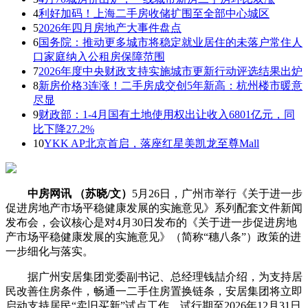
4
利好加码！上海二手房收储扩围至全部中心城区
5
2026年四月房地产大事件盘点
6
国务院：推动更多城市将稳定就业居住的未落户常住人
口家庭纳入公租房保障范围
7
2026年度中央财政支持实施城市更新行动评选结果出炉
8
新房价格3连涨！二手房成交创5年新高：杭州楼市暖意
尽显
9
财政部：1-4月国有土地使用权出让收入6801亿元，同
比下降27.2%
10
YKK AP北京首启，落座红星美凯龙至尊Mall
中房网讯 （苏晓/文）
5月26日，广州市举行《关于进一步
促进房地产市场平稳健康发展的实施意见》系列配套文件新闻
发布会，会议核心是对4月30日发布的《关于进一步促进房地
产市场平稳健康发展的实施意见》（简称“穗八条”）政策的进
一步细化与落实。
据广州安居集团党委副书记、总经理钱喆介绍，为支持居
民改善住房条件，畅通一二手住房置换链条，安居集团将立即
启动支持居民“卖旧买新”试点工作，试行期至2026年12月31日