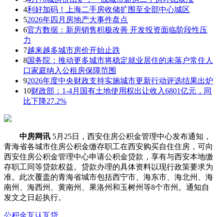
4
利好加码！上海二手房收储扩围至全部中心城区
5
2026年四月房地产大事件盘点
6
官方数据：新房销售积极改善 开发投资面临阶段性压
力
7
越来越多城市房价开始止跌
8
国务院：推动更多城市将稳定就业居住的未落户常住人
口家庭纳入公租房保障范围
9
2026年度中央财政支持实施城市更新行动评选结果出炉
10
财政部：1-4月国有土地使用权出让收入6801亿元，同
比下降27.2%
中房网讯
5月25日，西安住房公积金管理中心发布通知，
青海省各城市住房公积金缴存职工在西安购买自住住房，可向
西安住房公积金管理中心申请公积金贷款，享有与西安本地缴
存职工同等贷款权益。贷款办理的具体资料以现行政策要求为
准。此次覆盖的青海省城市包括西宁市、海东市、海北州、海
南州、海西州、黄南州、果洛州和玉树州等8个市州。通知自
发文之日起执行。
公积金
互认互贷