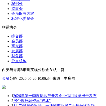
秘书处
监事会
会员服务内容
标准化委员会
联系协会
综合部
会员部
研究部
发展部
财务部
分支机构
西安与青海8市州实现公积金互认互贷
金融
苏晓 2026-05-26 10:06:34
来源：
中房网
1
2026年第一季度房地产开发企业信用状况报告发布
2
房企境外融资再“破冰”
3
4月70城房价出炉，一线城市新房二手房环比双涨