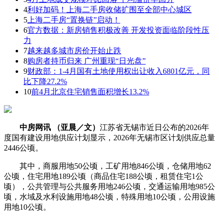
4
利好加码！上海二手房收储扩围至全部中心城区
5
上海二手房“置换链”启动！
6
官方数据：新房销售积极改善 开发投资面临阶段性压
力
7
越来越多城市房价开始止跌
8
购房者持币归来 广州重现“日光盘”
9
财政部：1-4月国有土地使用权出让收入6801亿元，同
比下降27.2%
10
前4月北京住宅销售面积增长13.2%
中房网讯 （亚晨／文）
江苏省无锡市近日公布的2026年
度国有建设用地供应计划显示，2026年无锡市区计划供应总量
2446公顷。
其中，商服用地50公顷，工矿用地846公顷，仓储用地62
公顷，住宅用地189公顷（商品住宅188公顷，租赁住宅1公
顷），公共管理与公共服务用地246公顷，交通运输用地985公
顷，水域及水利设施用地48公顷，特殊用地10公顷，公用设施
用地10公顷。