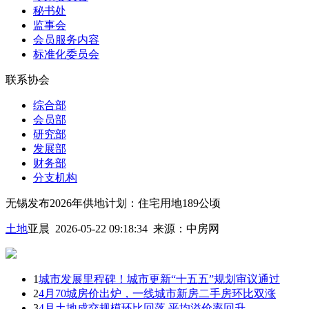
秘书处
监事会
会员服务内容
标准化委员会
联系协会
综合部
会员部
研究部
发展部
财务部
分支机构
无锡发布2026年供地计划：住宅用地189公顷
土地
亚晨 2026-05-22 09:18:34
来源：
中房网
1
城市发展里程碑！城市更新“十五五”规划审议通过
2
4月70城房价出炉，一线城市新房二手房环比双涨
3
4月土地成交规模环比回落 平均溢价率回升