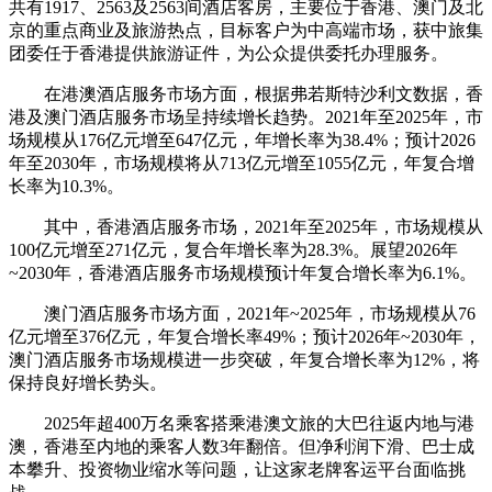
共有1917、2563及2563间酒店客房，主要位于香港、澳门及北
京的重点商业及旅游热点，目标客户为中高端市场，获中旅集
团委任于香港提供旅游证件，为公众提供委托办理服务。
在港澳酒店服务市场方面，根据弗若斯特沙利文数据，香
港及澳门酒店服务市场呈持续增长趋势。2021年至2025年，市
场规模从176亿元增至647亿元，年增长率为38.4%；预计2026
年至2030年，市场规模将从713亿元增至1055亿元，年复合增
长率为10.3%。
其中，香港酒店服务市场，2021年至2025年，市场规模从
100亿元增至271亿元，复合年增长率为28.3%。展望2026年
~2030年，香港酒店服务市场规模预计年复合增长率为6.1%。
澳门酒店服务市场方面，2021年~2025年，市场规模从76
亿元增至376亿元，年复合增长率49%；预计2026年~2030年，
澳门酒店服务市场规模进一步突破，年复合增长率为12%，将
保持良好增长势头。
2025年超400万名乘客搭乘港澳文旅的大巴往返内地与港
澳，香港至内地的乘客人数3年翻倍。但净利润下滑、巴士成
本攀升、投资物业缩水等问题，让这家老牌客运平台面临挑