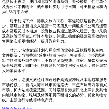
包括位于香港、澳门和北京的街道商铺、办公楼层、住宅单位
及办公和零售物业，截至最后实际可行日期，可出租总面积约
为1.56万平方米。
对于利润下滑，港澳文旅方面称，客运轮渡运输收入减
少，酒店业务新增投入运营一间酒店及一间服务式公寓后运营
成本及雇员成本增加；投资物业将通过数字化经营、集中采购
及高效管理平台进行降本增效，并通过稳健的经营及高效的销
售网络实现规模经济，提升盈利能力。
对此，港澳文旅计划布局高增值业务以及挖掘增长空间。
文件提及，当前香港“盛事+旅游”兴起，将演唱会、沉浸式演
出与旅游服务组合销售，不仅能刺激交通、住宿、餐饮及娱乐
等全线需求，同时还可拓展酒店的非住房收入机会，提升游客
人均消费水平。
此外，港澳文旅还计划通过收购拓展跨境及本地包车服务
市场份额，并新增大湾区城市客运路线，重点布局粤西等新兴
市场，扩大站点覆盖范围。同时紧跟香港居民北上深圳及其他
内地城市购物、吃喝及休闲消费不断增长的趋势，优化购物专
线、主题出行专线等特色产品。