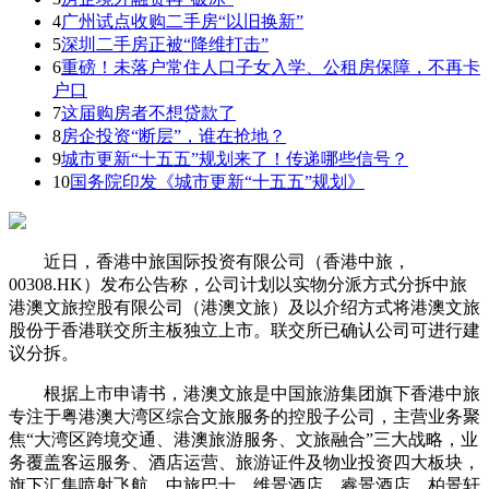
4
广州试点收购二手房“以旧换新”
5
深圳二手房正被“降维打击”
6
重磅！未落户常住人口子女入学、公租房保障，不再卡
户口
7
这届购房者不想贷款了
8
房企投资“断层”，谁在抢地？
9
城市更新“十五五”规划来了！传递哪些信号？
10
国务院印发《城市更新“十五五”规划》
近日，香港中旅国际投资有限公司（香港中旅，
00308.HK）发布公告称，公司计划以实物分派方式分拆中旅
港澳文旅控股有限公司（港澳文旅）及以介绍方式将港澳文旅
股份于香港联交所主板独立上市。联交所已确认公司可进行建
议分拆。
根据上市申请书，港澳文旅是中国旅游集团旗下香港中旅
专注于粤港澳大湾区综合文旅服务的控股子公司，主营业务聚
焦“大湾区跨境交通、港澳旅游服务、文旅融合”三大战略，业
务覆盖客运服务、酒店运营、旅游证件及物业投资四大板块，
旗下汇集喷射飞航、中旅巴士、维景酒店、睿景酒店、柏景轩