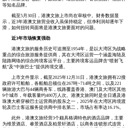
等知名品牌。
截至5月30日，港澳文旅上市尚在审核中。财务数据显
示，近3年港澳文旅营业收入虽保持稳定，但净利润却逐年下
滑，如何扭转局面将是港澳文旅要面对的问题。
近3年市场恢复强劲
港澳文旅的服务历史可追溯至1954年，是以大湾区为战略
重点的综合旅游服务提供商，其在大湾区运营一个涵盖海陆及
陆路网络的综合跨境客运平台，主要跨境客运品牌含“喷射飞
航”及“中旅巴士”提供跨境交通。
上市文件显示，截至2025年12月31日，港澳文旅拥有22搜
政府许可船舶，各船舶总顿位在267吨~714吨之间，以及221
辆旅游大巴与44辆商务车，线路覆盖香港、澳门及大湾区其他
9个城市，年载客量约400万人次。港澳文旅同时是全日通及港
珠澳大桥穿梭巴士运营商的股东之一，2025年在大湾区跨境渡
轮及巴士客运服务提供商中排名第二，市场占有率达16.1%。
此外，港澳文旅经营3个颇具格调特色的酒店品牌，主要
为维景酒店、睿景酒店及柏景轩酒店，以商务连锁形式连营，