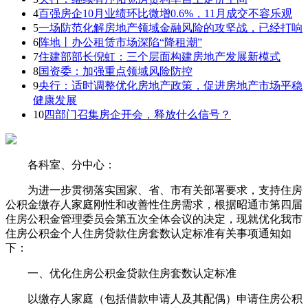
4
百强房企10月业绩环比微增0.6%，11月成交不容乐观
5
一场防范化解房地产领域金融风险的攻坚战，已经打响
6
阵地丨办公租赁市场深陷“降租潮”
7
住建部部长倪虹：三个层面构建房地产发展新模式
8
国资委：加强重点领域风险防控
9
央行：适时调整优化房地产政策，促进房地产市场平稳
健康发展
10
四部门召集房企开会，释放什么信号？
各科室、分中心：
为进一步贯彻落实国家、省、市有关部署要求，支持住房
公积金缴存人家庭刚性和改善性住房需求，根据昭通市第四届
住房公积金管理委员会第五次全体会议的决定，现就优化我市
住房公积金个人住房贷款住房套数认定标准有关事项通知如
下：
一、优化住房公积金贷款住房套数认定标准
以缴存人家庭（包括借款申请人及其配偶）申请住房公积