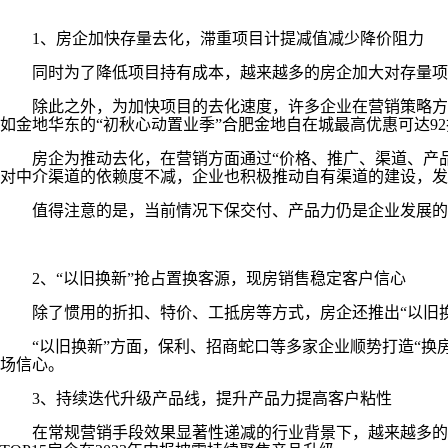
1、房企加快存量去化，滞重项目计提减值减少降价阻力
同时为了降低项目持有成本，越来越多的房企加大对存量项目
除此之外，为加快项目的去化速度，许多企业在营销策略方面执
如金地华东的“初秋心动置业季”合肥金地自在城最高优惠可达9
房企为推动去化，在营销方面通过“价格、推广、渠道、产品
对中介渠道的依赖度不减，企业也积极推动自有渠道的建设，发
值得注意的是，当前情况下保交付、产品力仍是企业发展的重
2、“以旧换新”抢占置换客源，现房销售稳定客户信心
除了惯用的折扣、特价、工抵房等方式，房企还推出“以旧换新
“以旧换新”方面，保利、招商蛇口等多家企业顺势打造“换房节
场信心。
3、持续迭代升级产品线，提升产品力提高客户粘性
在常规营销手段效果显著性递减的行业背景下，越来越多的房企