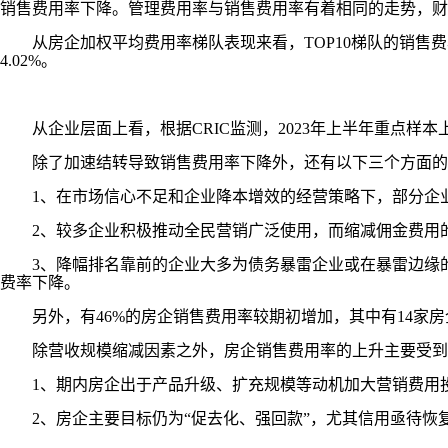
销售费用率下降。管理费用率与销售费用率有着相同的走势，财务费
从房企加权平均费用率梯队表现来看，TOP10梯队的销售费率是
4.02%。
从企业层面上看，根据CRIC监测，2023年上半年重点样本
除了加速结转导致销售费用率下降外，还有以下三个方面的
1、在市场信心不足和企业降本增效的经营策略下，部分企
2、较多企业积极推动全民营销广泛使用，而缩减佣金费用
3、降幅排名靠前的企业大多为债务暴雷企业或在暴雷边缘的
费率下降。
另外，有46%的房企销售费用率较期初增加，其中有14家房
除营收规模缩减因素之外，房企销售费用率的上升主要受到
1、期内房企出于产品升级、扩充规模等动机加大营销费用
2、房企主要目标仍为“促去化、强回款”，尤其信用亟待恢