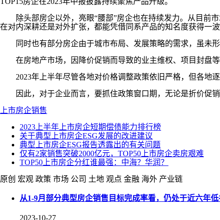
TOP15房企在2023年中报披露持续聚焦产品升级。
除头部房企以外，亮眼“腰部”房企也在持续发力。从目前市
在对内深耕还是对外扩张，都能凭借同系产品的知名度获得一波
同时也有部分房企由于城市布局、发展策略的需求，虽未形成
在房地产市场，因降价促销而导致的业主维权、项目封盘等事件
2023年上半年尽管各地对价格调整政策依旧严格，但各地逐
因此，对于企业而言，要抓住政策窗口期，无论是折价促销
上市房企
销售
2023上半年上市房企短期偿债能力排行榜
关于典型上市房企ESG发展的改进建议
典型上市房企ESG报告透露出的有关问题
仅有2家销售突破2000亿元，TOP50上市房企卖房艰难
TOP50上市房企分红谁最强：中海？华润？
原创
宏观
政策
市场
公司
土地
观点
金融
海外
产业链
从1-9月部分典型房企销售目标完成率看，仍处于近六年低
2023-10-27