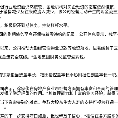
但行业融资面仍然疲软，金融机构对房企融资的态度依然谨慎，
由于销售减少及往来款流入减少，该公司经营活动产生的现金流量净额也
。
，积极偿还到期债务，控制杠杆水平。
司的到期债务至今还保持着零违约的纪录。公开信息显示，截至4
以来，公司推动大额经营性物业贷款等融资落地，显著缓解了去
金流安全底线。”金地集团财务总监曾爱辉说。
的徐家俊当选董事长，福田投控董事长季彤则担任副董事长一职。
表示，徐家俊在房地产多业态经营方面拥有丰富和全面的管理
发挥了举足轻重的作用。“其管理能力和丰富的业务经验，获得
下急需突破的难点。争取大股东生命人寿的支持可视为打通一
之一。
的下一步安排守口如瓶，但也释放了信心：“相信在各方股东的