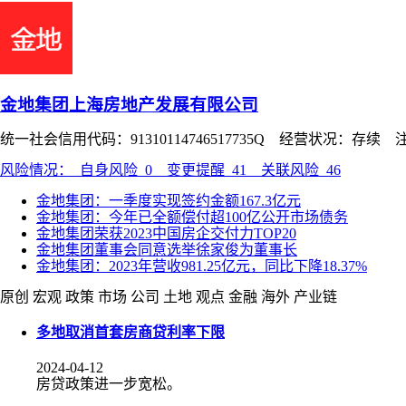
金地集团上海房地产发展有限公司
统一社会信用代码：91310114746517735Q 经营状况：存续 
风险情况：
自身风险
0
变更提醒
41
关联风险
46
金地集团：一季度实现签约金额167.3亿元
金地集团：今年已全额偿付超100亿公开市场债务
金地集团荣获2023中国房企交付力TOP20
金地集团董事会同意选举徐家俊为董事长
金地集团：2023年营收981.25亿元，同比下降18.37%
原创
宏观
政策
市场
公司
土地
观点
金融
海外
产业链
多地取消首套房商贷利率下限
2024-04-12
房贷政策进一步宽松。