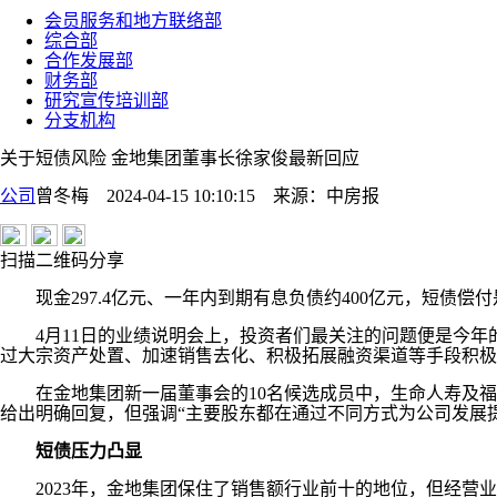
会员服务和地方联络部
综合部
合作发展部
财务部
研究宣传培训部
分支机构
关于短债风险 金地集团董事长徐家俊最新回应
公司
曾冬梅 2024-04-15 10:10:15
来源：
中房报
扫描二维码分享
现金297.4亿元、一年内到期有息负债约400亿元，短债偿付
4月11日的业绩说明会上，投资者们最关注的问题便是今年的
过大宗资产处置、加速销售去化、积极拓展融资渠道等手段积极
在金地集团新一届董事会的10名候选成员中，生命人寿及福
给出明确回复，但强调“主要股东都在通过不同方式为公司发展
短债压力凸显
2023年，金地集团保住了销售额行业前十的地位，但经营业绩的下