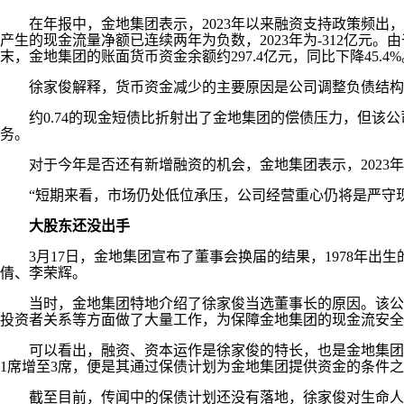
在年报中，金地集团表示，2023年以来融资支持政策频出，
产生的现金流量净额已连续两年为负数，2023年为-312亿元。
末，金地集团的账面货币资金余额约297.4亿元，同比下降45.4%
徐家俊解释，货币资金减少的主要原因是公司调整负债结构
约0.74的现金短债比折射出了金地集团的偿债压力，但该公
务。
对于今年是否还有新增融资的机会，金地集团表示，2023年
“短期来看，市场仍处低位承压，公司经营重心仍将是严守现
大股东还没出手
3月17日，金地集团宣布了董事会换届的结果，1978年出生
倩、李荣辉。
当时，金地集团特地介绍了徐家俊当选董事长的原因。该公司
投资者关系等方面做了大量工作，为保障金地集团的现金流安全
可以看出，融资、资本运作是徐家俊的特长，也是金地集团当
1席增至3席，便是其通过保债计划为金地集团提供资金的条件
截至目前，传闻中的保债计划还没有落地，徐家俊对生命人寿