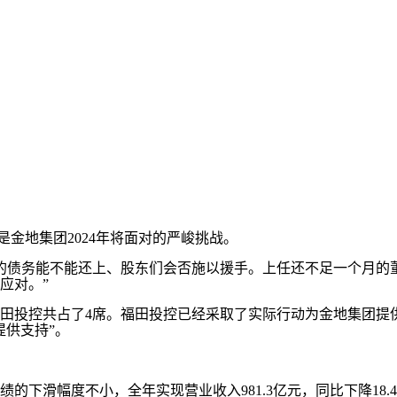
是金地集团2024年将面对的严峻挑战。
债务能不能还上、股东们会否施以援手。上任还不足一个月的董
应对。”
田投控共占了4席。福田投控已经采取了实际行动为金地集团提
提供支持”。
滑幅度不小，全年实现营业收入981.3亿元，同比下降18.4%