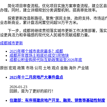
简化项目审查流程。优化项目实施方案审查流程，建立区县审
办理。同时，建立详细规划分类调整机制，提高审批效率。
探索更新改造新路径。聚焦“居民主体、政府支持、市场运作”
业态新商业，累计盘活闲置空间超50万平方米。
下一步，成都将继续贯彻落实城市更新工作决策部署，落实《
设更具活力和幸福感的现代化人民城市贡献成都力量。
成都
城市更新
2025年哪个城市卖房最多？成都
成都开年首场土拍底价成交5宗地块
成都公积金购房代际互助政策延至2026年底
原创
宏观
政策
市场
公司
土地
观点
金融
海外
产业链
2025年十二月房地产大事件盘点
2026-01-23
回顾，是为了更好的前行！
住建部：有序搭建房地产开发、融资、销售等基础性制度