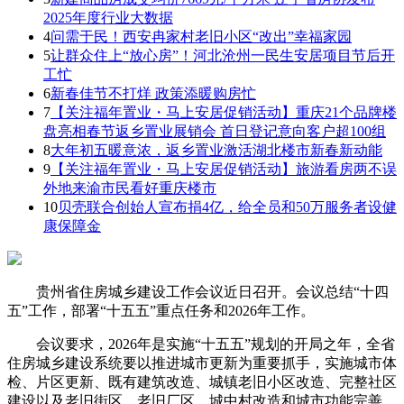
2025年度行业大数据
4
问需于民！西安冉家村老旧小区“改出”幸福家园
5
让群众住上“放心房”！河北沧州一民生安居项目节后开
工忙
6
新春佳节不打烊 政策添暖购房忙
7
【关注福年置业・马上安居促销活动】重庆21个品牌楼
盘亮相春节返乡置业展销会 首日登记意向客户超100组
8
大年初五暖意浓，返乡置业激活湖北楼市新春新动能
9
【关注福年置业・马上安居促销活动】旅游看房两不误
外地来渝市民看好重庆楼市
10
贝壳联合创始人宣布捐4亿，给全员和50万服务者设健
康保障金
贵州省住房城乡建设工作会议近日召开。会议总结“十四
五”工作，部署“十五五”重点任务和2026年工作。
会议要求，2026年是实施“十五五”规划的开局之年，全省
住房城乡建设系统要以推进城市更新为重要抓手，实施城市体
检、片区更新、既有建筑改造、城镇老旧小区改造、完整社区
建设以及老旧街区、老旧厂区、城中村改造和城市功能完善、