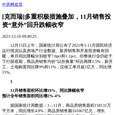
中房网首页
[克而瑞]多重积极措施叠加，11月销售投
资“意外”回升跌幅收窄
2021-12-16 09:40:25
12月15日上午，国家统计局公布了2021年1-11月国民经济
运行情况以及房地产行业数据。新房销售和开发投资略有回
暖，单月同比降幅分别收窄7.6pct和1.1pct。但整体行业仍处于
下行探底期，商品房销售均价“以价换量”环比再降1.5%，新开
工、土地购置同比降9%和11%，仅竣工单月超1亿方，同比增
15%。
1
11月销售面积环比增19%、同比降幅收窄
预计全年销售面积同比增2%-4%
据国家统计局数据：1—11月，商品房销售面积158131万
平方米，同比增长4.8%；商品房销售额161667亿元，增长