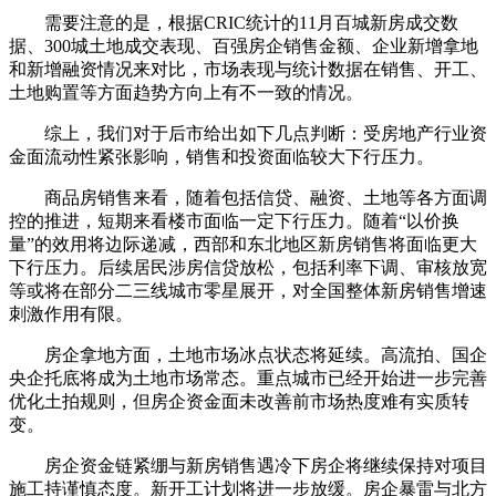
需要注意的是，根据CRIC统计的11月百城新房成交数
据、300城土地成交表现、百强房企销售金额、企业新增拿地
和新增融资情况来对比，市场表现与统计数据在销售、开工、
土地购置等方面趋势方向上有不一致的情况。
综上，我们对于后市给出如下几点判断：受房地产行业资
金面流动性紧张影响，销售和投资面临较大下行压力。
商品房销售来看，随着包括信贷、融资、土地等各方面调
控的推进，短期来看楼市面临一定下行压力。随着“以价换
量”的效用将边际递减，西部和东北地区新房销售将面临更大
下行压力。后续居民涉房信贷放松，包括利率下调、审核放宽
等或将在部分二三线城市零星展开，对全国整体新房销售增速
刺激作用有限。
房企拿地方面，土地市场冰点状态将延续。高流拍、国企
央企托底将成为土地市场常态。重点城市已经开始进一步完善
优化土拍规则，但房企资金面未改善前市场热度难有实质转
变。
房企资金链紧绷与新房销售遇冷下房企将继续保持对项目
施工持谨慎态度。新开工计划将进一步放缓。房企暴雷与北方