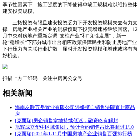
季节性因素下，施工强度的下降使得单竣工规模难以维持整体
建安投资规模。
土拓投资有限且建安投资乏力下开发投资规模失去有力支
撑，房地产业相关产业的消极预期下投资增速将继续回落。12
月中央对房地产重新定调“支柱产业”和“良性发展”，新一
轮“稳增长”下部分城市出台相应政策保障民生和防止房地产业
下行压力向关联行业扩散，届时开发投资规模和增速或将有向
好机会。
扫描上方二维码，关注中房网公众号
相关新闻
海南友联五岳置业有限公司涉嫌擅自销售法院査封商品
房
[克而瑞]房企销售拿地持续低迷，融资略有解封
旭辉成立华中区域集团，预计合约销售占比将超过1/10
[克而瑞]2021年1-11月中国房地产企业销售百强排行榜