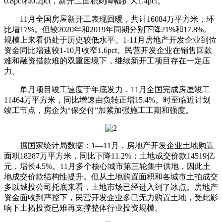
0.8pct和0.2pct，新开工面积则降幅扩大1.4pct。
11月全国房屋新开工表现回暖，共计16084万平方米，环
比增17%。但较2020年和2019年同期分别下降21%和17.8%。
规模上来看仍处于历史较低水平。1-11月房地产开发企业到位
资金同比增速较1-10月收窄1.6pct。民营开发企业在销售回款
难和融资借款难的双重困境下，继续新开工项目存在一定压
力。
单月项目竣工速度于年底发力，11月全国完成房屋竣工
11464万平方米，同比增速由负转正增15.4%。时至临近计划
竣工节点，房企为“保交付”加紧加强施工工期和强度。
据国家统计局数据：1—11月，房地产开发企业土地购置
面积18287万平方米，同比下降11.2%；土地成交价款14519亿
元，增长4.5%。11月多个核心城市第三轮集中供地，因此土
地成交价款结构性提升。但从土地购置面积和各城市土拍成交
多以城投公司托底来看，土地市场已经进入到了冰点。房地产
资金面收到严控下，民营开发企业多已无力购置土地，受此影
响下土拓投资已难再支撑整体行业投资规模。