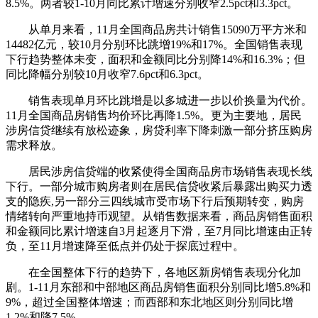
8.5%。两者较1-10月同比累计增速分别收窄2.5pct和3.3pct。
从单月来看，11月全国商品房共计销售15090万平方米和
14482亿元，较10月分别环比跳增19%和17%。全国销售表现
下行趋势整体未变，面积和金额同比分别降14%和16.3%；但
同比降幅分别较10月收窄7.6pct和6.3pct。
销售表现单月环比跳增是以多城进一步以价换量为代价。
11月全国商品房销售均价环比再降1.5%。更为主要地，居民
涉房信贷继续有放松迹象，房贷利率下降刺激一部分挤压购房
需求释放。
居民涉房信贷端的收紧使得全国商品房市场销售表现长线
下行。一部分城市购房者则在居民信贷收紧后暴露出购买力透
支的隐疾,另一部分三四线城市受市场下行后预期转变，购房
情绪转向严重地持币观望。从销售数据来看，商品房销售面积
和金额同比累计增速自3月起逐月下滑，至7月同比增速由正转
负，至11月增速降至低点并仍处于探底过程中。
在全国整体下行的趋势下，各地区新房销售表现分化加
剧。1-11月东部和中部地区商品房销售面积分别同比增5.8%和
9%，超过全国整体增速；而西部和东北地区则分别同比增
1.2%和降7.5%。