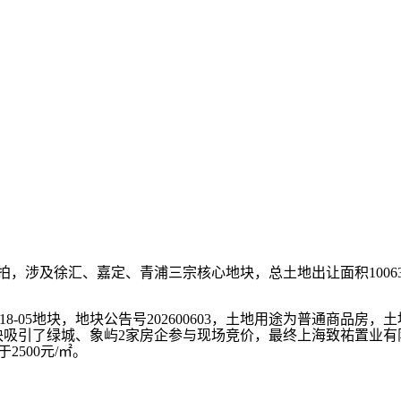
涉及徐汇、嘉定、青浦三宗核心地块，总土地出让面积100634.69
5地块，地块公告号202600603，土地用途为普通商品房，土地出让面
该地块吸引了绿城、象屿2家房企参与现场竞价，最终上海致祐置业有限
2500元/㎡。