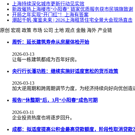
上海持续深化城市更新行动见实效
新政催热上海楼市“小阳春” 链家优质服务获市民锦旗致谢
开局之年实现“开门红”！上海有答案
潮起千帆·寓鉴未来 | 2026上海租赁住宅全景大会现场直击
原创
宏观
政策
市场
公司
土地
观点
金融
海外
产业链
周忻：延长建筑寿命从房屋体检开始
2026-03-13
让每一栋建筑都成为百年好房。
央行行长潘功胜：继续实施好适度宽松的货币政策
2026-03-13
加大逆周期和跨周期调节力度，为经济持续向好向优创造
报告|“休整期”后，3月“小阳春”成色可期
2026-03-11
企业投资热度也将逐步回升。
成都：拟适度提高公积金最高贷款额度，阶段性取消贷款