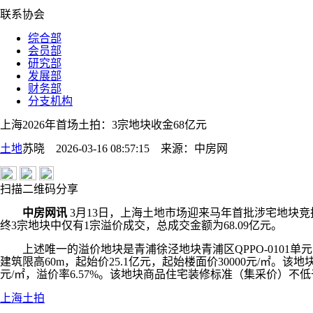
联系协会
综合部
会员部
研究部
发展部
财务部
分支机构
上海2026年首场土拍：3宗地块收金68亿元
土地
苏晓 2026-03-16 08:57:15
来源：
中房网
扫描二维码分享
中房网讯
3月13日，上海土地市场迎来马年首批涉宅地块竞拍，
终3宗地块中仅有1宗溢价成交，总成交金额为68.09亿元。
上述唯一的溢价地块是青浦徐泾地块青浦区QPPO-0101单元18-0
建筑限高60m，起始价25.1亿元，起始楼面价30000元/㎡。
元/㎡，溢价率6.57%。该地块商品住宅装修标准（集采价）不低于
上海
土拍