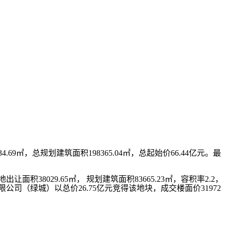
㎡，总规划建筑面积198365.04㎡，总起始价66.44亿元。最
积38029.65㎡， 规划建筑面积83665.23㎡，容积率2.2，
公司（绿城）以总价26.75亿元竞得该地块，成交楼面价31972