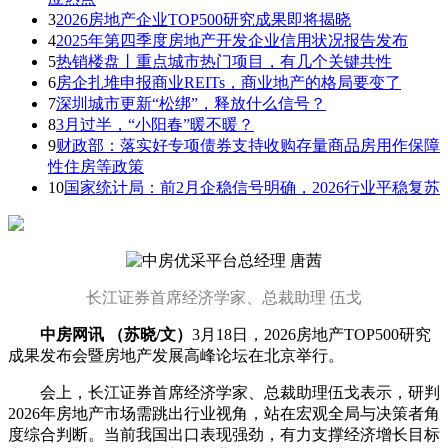
3
2026房地产企业TOP500研究成果即将揭晓
4
2025年第四季度房地产开发企业信用状况报告发布
5
热销楼盘丨重点城市热门项目，有几个关键共性
6
房企扎堆申报商业REITs，商业地产的格局要变了
7
深圳城市更新“松绑”，释放什么信号？
8
3月过半，“小阳春”暖不暖？
9
财政部：落实好专项债券支持收购存量商品房用作保障
性住房等政策
10
国家统计局：前2月企稳信号明确，2026行业平稳复苏
长江证券首席经济学家、总裁助理 伍戈
中房网讯 （苏晓/文）
3月18日，2026房地产TOP500研究
成果发布会暨房地产发展高峰论坛在北京举行。
会上，长江证券首席经济学家、总裁助理伍戈表示，研判
2026年房地产市场需跳出行业视角，站在宏观全局与决策者角
度综合判断。当前我国出口表现强劲，有力支撑经济增长目标