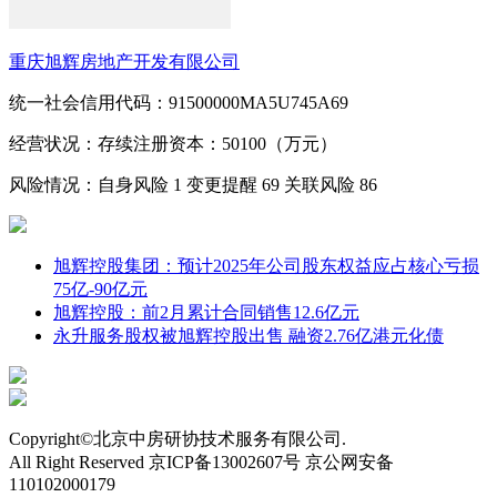
重庆旭辉房地产开发有限公司
统一社会信用代码：91500000MA5U745A69
经营状况：存续
注册资本：50100（万元）
风险情况：自身风险
1
变更提醒
69
关联风险
86
旭辉控股集团：预计2025年公司股东权益应占核心亏损
75亿-90亿元
旭辉控股：前2月累计合同销售12.6亿元
永升服务股权被旭辉控股出售 融资2.76亿港元化债
Copyright©北京中房研协技术服务有限公司.
All Right Reserved 京ICP备13002607号 京公网安备
110102000179