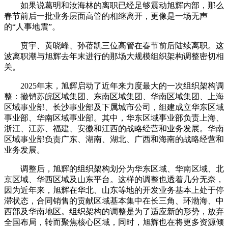
如果说葛明和汝海林的离职已经足够震动旭辉内部，那么
春节前后一批业务层面高管的相继离开，更像是一场无声
的“人事地震”。
贲宇、黄晓峰、孙蓓凯三位高管在春节前后陆续离职。这
波离职潮与旭辉去年末进行的那场大规模组织架构调整密切相
关。
2025年末，旭辉启动了近年来力度最大的一次组织架构调
整：撤销苏皖区域集团、东南区域集团、华南区域集团、上海
区域事业部、长沙事业部及下属城市公司，组建成立华东区域
事业部、华南区域事业部。其中，华东区域事业部负责上海、
浙江、江苏、福建、安徽和江西的战略经营和业务发展。华南
区域事业部负责广东、湖南、湖北、广西和海南的战略经营和
业务发展。
调整后，旭辉的组织架构划分为华东区域、华南区域、北
京区域、华西区域及山东平台。这样的调整也透着几分无奈，
因为近年来，旭辉在华北、山东等地的开发业务基本上处于停
滞状态，合同销售的贡献区域基本集中在长三角、环渤海、中
西部及华南地区。组织架构的调整是为了适应新的形势，放弃
全国布局，转而聚焦核心区域，同时，旭辉也在将更多资源倾