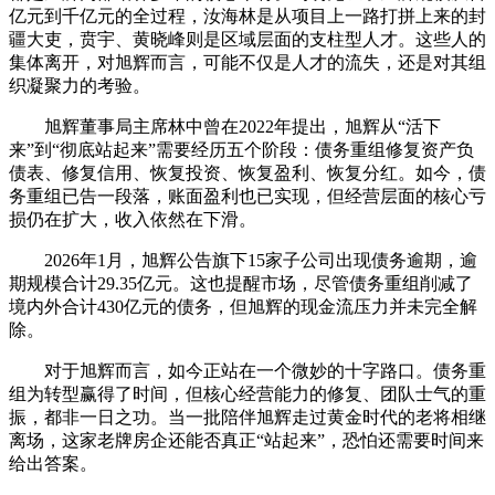
亿元到千亿元的全过程，汝海林是从项目上一路打拼上来的封
疆大吏，贲宇、黄晓峰则是区域层面的支柱型人才。这些人的
集体离开，对旭辉而言，可能不仅是人才的流失，还是对其组
织凝聚力的考验。
旭辉董事局主席林中曾在2022年提出，旭辉从“活下
来”到“彻底站起来”需要经历五个阶段：债务重组修复资产负
债表、修复信用、恢复投资、恢复盈利、恢复分红。如今，债
务重组已告一段落，账面盈利也已实现，但经营层面的核心亏
损仍在扩大，收入依然在下滑。
2026年1月，旭辉公告旗下15家子公司出现债务逾期，逾
期规模合计29.35亿元。这也提醒市场，尽管债务重组削减了
境内外合计430亿元的债务，但旭辉的现金流压力并未完全解
除。
对于旭辉而言，如今正站在一个微妙的十字路口。债务重
组为转型赢得了时间，但核心经营能力的修复、团队士气的重
振，都非一日之功。当一批陪伴旭辉走过黄金时代的老将相继
离场，这家老牌房企还能否真正“站起来”，恐怕还需要时间来
给出答案。