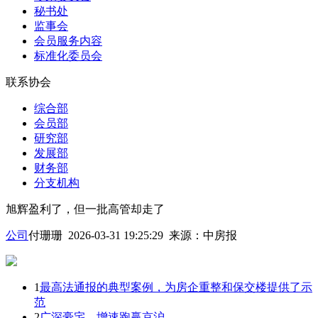
秘书处
监事会
会员服务内容
标准化委员会
联系协会
综合部
会员部
研究部
发展部
财务部
分支机构
旭辉盈利了，但一批高管却走了
公司
付珊珊 2026-03-31 19:25:29
来源：
中房报
1
最高法通报的典型案例，为房企重整和保交楼提供了示
范
2
广深豪宅，增速跑赢京沪