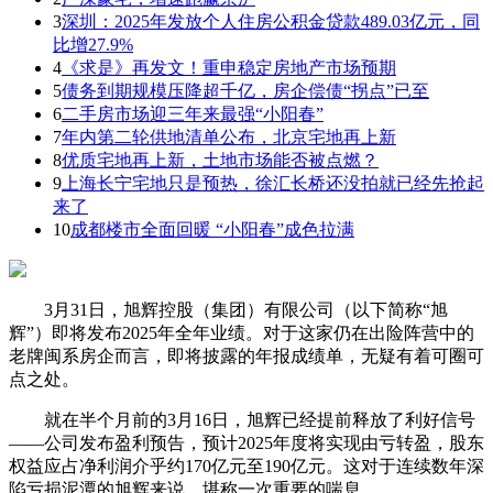
3
深圳：2025年发放个人住房公积金贷款489.03亿元，同
比增27.9%
4
《求是》再发文！重申稳定房地产市场预期
5
债务到期规模压降超千亿，房企偿债“拐点”已至
6
二手房市场迎三年来最强“小阳春”
7
年内第二轮供地清单公布，北京宅地再上新
8
优质宅地再上新，土地市场能否被点燃？
9
上海长宁宅地只是预热，徐汇长桥还没拍就已经先抢起
来了
10
成都楼市全面回暖 “小阳春”成色拉满
3月31日，旭辉控股（集团）有限公司（以下简称“旭
辉”）即将发布2025年全年业绩。对于这家仍在出险阵营中的
老牌闽系房企而言，即将披露的年报成绩单，无疑有着可圈可
点之处。
就在半个月前的3月16日，旭辉已经提前释放了利好信号
——公司发布盈利预告，预计2025年度将实现由亏转盈，股东
权益应占净利润介乎约170亿元至190亿元。这对于连续数年深
陷亏损泥潭的旭辉来说，堪称一次重要的喘息。