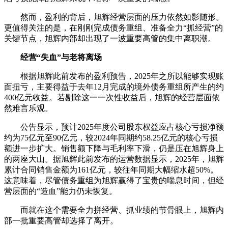
然而，盈利的背后，旭辉经营层面的压力依然如影随形。
更值得关注的是，在刚刚完成债务重组、准备全力“抓经营”的
关键节点，旭辉内部却出现了一波重要高管的集中离职潮。
经营“失血”与老将离场
根据旭辉此前发布的盈利预告，2025年之所以能够实现账
面扭亏，主要得益于去年12月完成的境外债务重组所产生的约
400亿元收益。若剔除这一一次性收益后，旭辉的经营层面依
然难言乐观。
公告显示，预计2025年度公司股东权益应占核心亏损净额
约为75亿元至90亿元，较2024年同期约58.25亿元的核心亏损
额进一步扩大。销售额下降与毛利率下滑，仍是压在旭辉身上
的两座大山。据旭辉此前发布的运营数据显示，2025年，旭辉
累计合同销售金额为161亿元，较往年同期大幅缩水超50%。
这意味着，尽管债务重组为旭辉赢得了宝贵的喘息时间，但经
营层面的“造血”能力仍未恢复。
而就在这个需要全力拼经营、抓业绩的节骨眼上，旭辉内
部一批重要高管却选择了离开。