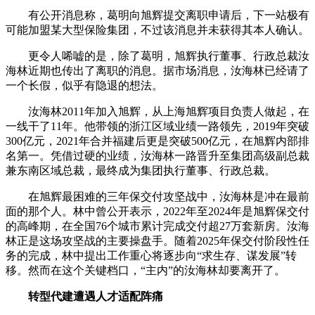
有公开消息称，葛明向旭辉提交离职申请后，下一站极有
可能加盟某大型保险集团，不过该消息并未获得其本人确认。
更令人唏嘘的是，除了葛明，旭辉执行董事、行政总裁汝
海林近期也传出了离职的消息。据市场消息，汝海林已经请了
一个长假，似乎有隐退的想法。
汝海林2011年加入旭辉，从上海旭辉项目负责人做起，在
一线干了11年。他带领的浙江区域业绩一路领先，2019年突破
300亿元，2021年合并福建后更是突破500亿元，在旭辉内部排
名第一。凭借过硬的业绩，汝海林一路晋升至集团高级副总裁
兼东南区域总裁，最终成为集团执行董事、行政总裁。
在旭辉最困难的三年保交付攻坚战中，汝海林是冲在最前
面的那个人。林中曾公开表示，2022年至2024年是旭辉保交付
的高峰期，在全国76个城市累计完成交付超27万套新房。汝海
林正是这场攻坚战的主要操盘手。随着2025年保交付阶段性任
务的完成，林中提出工作重心将逐步向“求生存、谋发展”转
移。然而在这个关键档口，“主内”的汝海林却要离开了。
转型代建遭遇人才适配阵痛