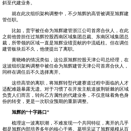
斜至代建业务。
就在此次组织架构调整中，不少旭辉的高管被调至旭辉建
管任职。
比如，贲宇被任命为旭辉建管浙江公司首席合伙人，在此
之前他曾担任过旭辉控股西南区域集团总裁、东南区域集团总
裁，所带领的区域一直是旭辉业绩贡献的中流砥柱。但在调任
建管板块后不久，他便提出了离职。
黄晓峰的情况类似，这位原旭辉控股天津公司总经理，在
这波组织架构调整中被任命为旭辉建管天津公司首席合伙人，
同样在调任后不久选择离开。
这些高管的离职，将旭辉转型代建赛道过程中面临的人才
适配难题暴露无遗。对于习惯了在开发主航道披荆斩棘的区域
负责人们而言，转向乙方属性的代建业务，不仅意味着角色身
份的转变，更是一次职业预期的重新调整。
旭辉的“十字路口”
梳理这一波离职潮，不难发现一个共同特征，离开的几乎
都是旭辉内部培养多年的核心干将。葛明见证了旭辉规模从百