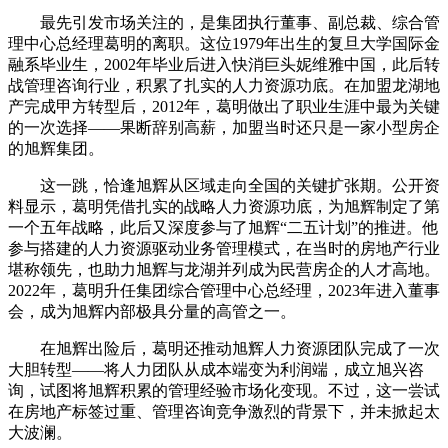
最先引发市场关注的，是集团执行董事、副总裁、综合管
理中心总经理葛明的离职。这位1979年出生的复旦大学国际金
融系毕业生，2002年毕业后进入快消巨头妮维雅中国，此后转
战管理咨询行业，积累了扎实的人力资源功底。在加盟龙湖地
产完成甲方转型后，2012年，葛明做出了职业生涯中最为关键
的一次选择——果断辞别高薪，加盟当时还只是一家小型房企
的旭辉集团。
这一跳，恰逢旭辉从区域走向全国的关键扩张期。公开资
料显示，葛明凭借扎实的战略人力资源功底，为旭辉制定了第
一个五年战略，此后又深度参与了旭辉“二五计划”的推进。他
参与搭建的人力资源驱动业务管理模式，在当时的房地产行业
堪称领先，也助力旭辉与龙湖并列成为民营房企的人才高地。
2022年，葛明升任集团综合管理中心总经理，2023年进入董事
会，成为旭辉内部极具分量的高管之一。
在旭辉出险后，葛明还推动旭辉人力资源团队完成了一次
大胆转型——将人力团队从成本端变为利润端，成立旭兴咨
询，试图将旭辉积累的管理经验市场化变现。不过，这一尝试
在房地产标签过重、管理咨询竞争激烈的背景下，并未掀起太
大波澜。