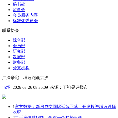
秘书处
监事会
会员服务内容
标准化委员会
联系协会
综合部
会员部
研究部
发展部
财务部
分支机构
广深豪宅，增速跑赢京沪
市场
2026-03-26 08:35:09
来源：
丁祖昱评楼市
1
官方数据：新房成交同比延续回落，开发投资增速跌幅
收窄
2
二手房体感很热，但有一个趋势没变