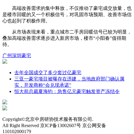
高端改善需求的集中释放，不仅推动了豪宅成交放量，也
是楼市回暖的又一个积极信号，对巩固市场预期、改善市场信
心也起到了积极作用。
从市场表现来看，重点城市二手房回暖信号已较为明显，
叠加高端改善需求逐步进入新房市场，楼市“小阳春”值得期
待。
广州
深圳
豪宅
去年全国成交了多少套过亿豪宅
三亚一豪宅项目被曝存在违建，当地政府部门确认属
实，开发商称“会兑现承诺”
恒大前总裁夏海钧：急售亿元豪宅触发资产冻结令
Copyright©北京中房研协技术服务有限公司.
All Right Reserved 京ICP备13002607号 京公网安备
110102000179