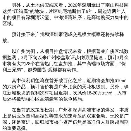
另外，从土地供应端来看，2026年深圳拿出了南山科技园
这类“压箱底”的地块，片区纯宅地断供了9年，周边近两年入
市的项目有深圳湾沄玺、中海深湾玖序，是高端购买力集中的
区域。
预计接下来广州和深圳豪宅成交规模大概率还将持续释
放。
以广州为例，
从项目推盘情况来看，
根据普睿广佛区域数
据监测，3月下旬以来广州楼盘取证步伐明显提速，预计3月全
市将有大约28个在售热门红盘加推，其中高端市场方面，“保
利三兄弟”、越秀国贸·观樾都有动作。
其中保利玥玺湾在首开破百亿之后，近期将会加推610㎡
的六房产品，预计售价将是广州顶豪的天花板级别。另外，珠
江新城板块的保利冼村项目近期，吹风价18-20万元/㎡，入市
后还将搅动核心区高端豪宅的竞争格局。
在当前的政策宽松期，广州和深圳高端市场的爆发，本质
上是供应放量和高端改善需求加速释放的双重驱动。无论是广
深，还是京沪，回归城市核心资产仍然是高净值人群跨越周期
的重要选择。