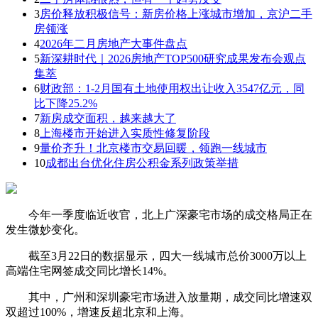
3
房价释放积极信号：新房价格上涨城市增加，京沪二手
房领涨
4
2026年二月房地产大事件盘点
5
新深耕时代｜2026房地产TOP500研究成果发布会观点
集萃
6
财政部：1-2月国有土地使用权出让收入3547亿元，同
比下降25.2%
7
新房成交面积，越来越大了
8
上海楼市开始进入实质性修复阶段
9
量价齐升！北京楼市交易回暖，领跑一线城市
10
成都出台优化住房公积金系列政策举措
今年一季度临近收官，北上广深豪宅市场的成交格局正在
发生微妙变化。
截至3月22日的数据显示，四大一线城市总价
3000万以上
高端住宅网签成交同比增长14%
。
其中，
广州和深圳豪宅市场进入放量期
，成交同比增速双
双超过100%，增速反超北京和上海。