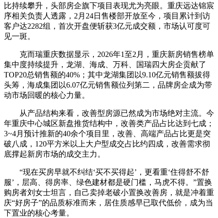
比持续攀升，头部房企旗下项目表现尤为亮眼。重庆远达锦宸
序相关负责人透露，2月24日售楼部开放至今，项目累计到访
客户达2282组，首次开盘便斩获3亿元成交额，市场认可度可
见一斑。
克而瑞重庆数据显示，2026年1至2月，重庆新房销售榜单
集中度持续提升，龙湖、海成、万科、国瑞四大房企贡献了
TOP20总销售额的40%；其中龙湖集团以9.10亿元销售额拔得
头筹，海成集团以6.07亿元销售额位列第二，品牌房企成为带
动市场回暖的核心力量。
从产品结构来看，改善型房源已然成为市场绝对主流。今
年重庆中心城区新盘推货结构中，改善类产品占比达到七成；
3~4月预计推新的40余个项目里，改善、高端产品占比更是突
破八成，120平方米以上大户型成交占比约四成，改善需求彻
底撑起新房市场的成交主力。
“现在买房早就不纠结‘买不买得起’，更看重‘住得舒不舒
服’，层高、得房率、绿色建材都是硬门槛，马虎不得。”置换
购房者刘女士坦言，自己卖掉老破小置换改善房，就是冲着重
庆“好房子”的品质标准而来，居住质感早已取代低价，成为当
下置业的核心考量。