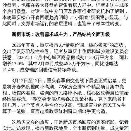
沙盘旁，也藏在各大楼盘的密集看房人群中。记者走访主城多
个热门楼盘、对话一线中介门店及多家行业研究机构了解到，
本轮重庆楼市开春回暖趋势明朗，“小阳春”氛围逐步显现，与
此同时，支撑市场运行的底层逻辑，也迎来了根本性转变。
新房市场：改善需求成主力，产品结构全面升级
2026年开春，重庆楼市以“量稳价调、核心领涨”的态势，
交出了复苏阶段性答卷。记者从重庆市住房和城乡建设委员会
获悉，2026年1~2月中心城区商品房成交112.9万平方米，同比
增长13.9%；其中2月单月成交46.8万平方米，同比涨幅达
21.4％，成交端的回暖信号持续释放。
3月12日至15日，重庆春季房交会线下展会正式启幕，更
是将开春热度推向小高潮。72家房企携70个精品项目集中亮
相，场馆内看房、咨询的市民络绎不绝，核心区改善展位前始
终围满客流。“春交会专属优惠叠加政策补贴，算下来能省下
好几万，这个节点入手性价比挺高。”现场置业的市民王先生
算了一笔账，直言趁着政策红利窗口期出手更合适。
这场房交会的热度，正是新房市场回暖的真实缩影。记者
实地走访发现，楼市新政落地后，全市新房到访量、成交量环