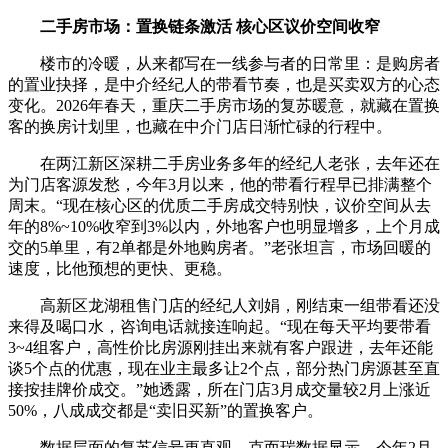
二手房市场：置换链条激活 核心区议价空间收窄
楼市的冷暖，从来都写在一线参与者的日常里：是购房者
的置业抉择，是中介经纪人的带看节奏，也是买卖双方的心态
变化。2026年春天，重庆二手房市场的复苏暖意，就藏在置换
客的换房计划里，也藏在中介门店日渐忙碌的行程中。
在两江新区深耕二手房业务多年的经纪人老张，去年还在
为门店客源发愁，今年3月以来，他的带看行程早已排满整个
周末。“现在核心区的优质二手房成交特别快，议价空间从去
年的8%~10%收窄到3%以内，外地客户也明显增多，上个月成
交的5单里，有2单都是外地购房者。”老张坦言，市场回暖的
速度，比他预想的更快、更稳。
高新区龙湖租售门店的经纪人刘娟，刚结束一组带看还没
来得及喝口水，咨询电话就接连响起。“现在每天平均要带看
3~4组客户，高性价比房源刚挂出来就有客户跟进，去年还能
谈5个点的优惠，现在业主最多让2个点，部分热门房源甚至直
接按挂牌价成交。”她透露，所在门店3月成交量较2月上涨近
50%，八成成交都是“卖旧买新”的置换客户。
数据层面的复苏信号更直观。克而瑞数据显示，今年2月