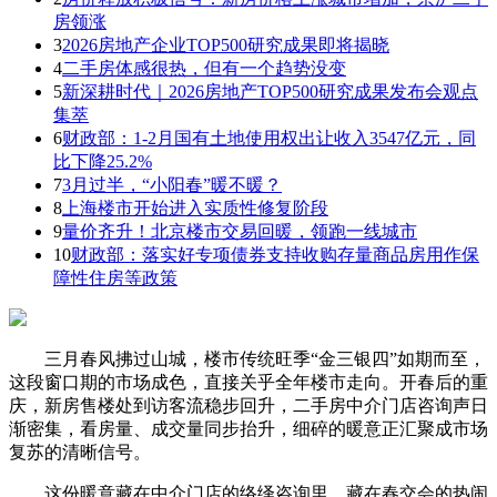
房领涨
3
2026房地产企业TOP500研究成果即将揭晓
4
二手房体感很热，但有一个趋势没变
5
新深耕时代｜2026房地产TOP500研究成果发布会观点
集萃
6
财政部：1-2月国有土地使用权出让收入3547亿元，同
比下降25.2%
7
3月过半，“小阳春”暖不暖？
8
上海楼市开始进入实质性修复阶段
9
量价齐升！北京楼市交易回暖，领跑一线城市
10
财政部：落实好专项债券支持收购存量商品房用作保
障性住房等政策
三月春风拂过山城，楼市传统旺季“金三银四”如期而至，
这段窗口期的市场成色，直接关乎全年楼市走向。开春后的重
庆，新房售楼处到访客流稳步回升，二手房中介门店咨询声日
渐密集，看房量、成交量同步抬升，细碎的暖意正汇聚成市场
复苏的清晰信号。
这份暖意藏在中介门店的络绎咨询里，藏在春交会的热闹