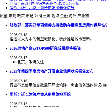
北京：前2月住宅销售面积同比增长10.9%
房价上涨！北京上海楼市发出最强信号
原创
宏观
政策
市场
公司
土地
观点
金融
海外
产业链
财政部：落实好专项债券支持收购存量商品房用作保障性
2026-03-18
推进以人为本的新型城镇化，稳步推进城市更新。
2026房地产企业TOP500研究成果即将揭晓
2026-03-17
3.18 北京，敬请关注！
2025年第四季度房地产开发企业信用状况报告发布
2026-03-16
行业不良信用信息数量同环比均降，房企债务违约情况持
周忻：延长建筑寿命从房屋体检开始
2026-03-13