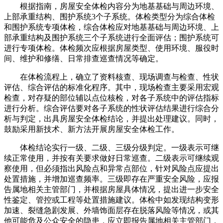
根据指南，房屋安全体检内容分为地基基础与周边环境、
上部承重结构、围护系统3个子系统。体检类型分为综合体检
和围护系统专项体检，综合体检应对地基基础与周边环境、上
部承重结构及围护系统三个子系统进行全面评估；围护系统可
进行专项体检。体检频次应根据房屋类型、使用环境、服役时
间、维护和修缮、日常排查巡查情况等确定。
在体检流程上，确立了资料核查、现场调查与检查、性状
评估、综合评估的标准化程序。其中，现场检查主要采用宏观
检查，对存疑的部位辅以点位核检，对各子系统中的评估指标
进行分析。综合评估要对各子系统的性状评估结果进行综合分
析与判定，出具房屋安全体检结论，并提出处理建议。同时，
鼓励采用新技术、新方法开展房屋安全体检工作。
体检结论实行一级、二级、三级分级判定。一级表示可继
续正常使用，并按有关要求做好日常巡查。二级表示可继续观
察使用，但必须指出风险点和异常点部位，针对风险点应提出
处置措施，并增加巡查频率。三级即存在严重安全风险，应报
告属地相关主管部门，并根据房屋具体情况，提出进一步安全
性鉴定、管控或工程等处置措施建议。体检中如发现结构变形
加速、裂缝急剧发展、外墙饰面层存在脱落风险等情况，或其
他可能危及公众安全的隐患，应立即报告属地相关主管部门，