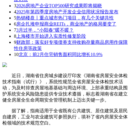
3
2026房地产企业TOP500研究成果即将揭晓
4
2025年第四季度房地产开发企业信用状况报告发布
5
热销楼盘丨重点城市热门项目，有几个关键共性
6
房企扎堆申报商业REITs，商业地产的格局要变了
7
3月过半，“小阳春”暖不暖？
8
上海楼市开始进入实质性修复阶段
9
财政部：落实好专项债券支持收购存量商品房用作保障
性住房等政策
10
北京：前2月住宅销售面积同比增长10.9%
近日，湖南省住房城乡建设厅印发《湖南省房屋安全体检
技术指南（试行）》，系统性规范全省房屋安全体检技术活
动，为及时排查房屋地基基础与周边环境、上部承重结构及围
护系统安全风险隐患提供专业技术遵循，标志着湖南省在建立
健全房屋全生命周期安全管理机制上迈出关键一步。
据了解，指南适用于全省既有公共建筑、居住建筑及居民
自建房，工业与农业建筑可参照执行，填补了省内房屋安全体
检领域的技术规范空白。