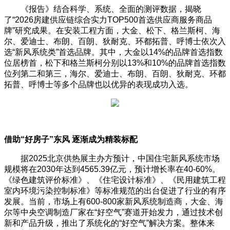
《报告》结合科学、系统、全面的测评数据，揭晓
了“2026房建供应链综合实力TOP500首选供应商服务商品
牌”研究成果。在安装工程方面，大金、松下、格兰斯柯、海
尔、爱迪士、布朗、百朗、狄耐克、环都拓普、呼博士依次入
选“新风系统类”首选品牌。其中，大金以14%的品牌首选指数
位居榜首，松下和格兰斯柯分别以13%和10%的品牌首选指数
位列第二和第三，海尔、爱迪士、布朗、百朗、狄耐克、环都
拓普、呼博士等多个品牌也以优异的表现成功入选。
借助“好房子”东风 逐渐成为精装标配
据2025北京供热展主办方预计，中国住宅新风系统市场
规模将在2030年达到4565.39亿元，预计增长率在40-60%。
《绿色建筑评价标准》、《住宅设计标准》、《民用建筑工程
室内环境污染控制标准》等标准规范的出台促进了行业的有序
发展。当前，市场上有600-800家新风系统制造商，大金、海
尔等中央空调制造厂家在“好空气”赛道开始发力，通过技术创
新和产品升级，推出了系统化的“好空气”解决方案。整体来