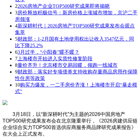
2
2026房地产企业TOP500研究成果即将揭晓
3
房价释放积极信号：新房价格上涨城市增加，京沪二手
房领涨
4
新深耕时代｜2026房地产TOP500研究成果发布会观点
集萃
5
财政部：1-2月国有土地使用权出让收入3547亿元，同
比下降25.2%
6
3月过半，“小阳春”暖不暖？
7
上海楼市开始进入实质性修复阶段
8
量价齐升！北京楼市交易回暖，领跑一线城市
9
财政部：落实好专项债券支持收购存量商品房用作保障
性住房等政策
10
购买力爆发，一二手房价齐涨！上海楼市开启“暴走模
式”
3月18日，以“新深耕时代”为主题的2026中国房地产
TOP500研究成果发布会在北京隆重举行，《2026房建供应链
企业综合实力TOP500首选供应商服务商品牌研究成果报告》
在大会上正式发布。