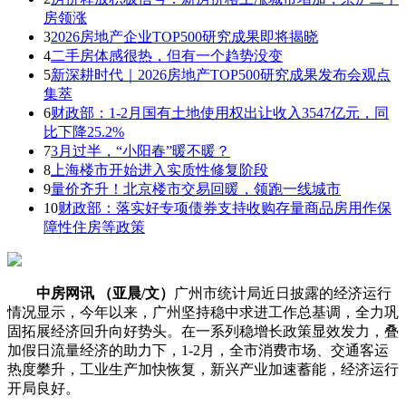
房领涨
3
2026房地产企业TOP500研究成果即将揭晓
4
二手房体感很热，但有一个趋势没变
5
新深耕时代｜2026房地产TOP500研究成果发布会观点
集萃
6
财政部：1-2月国有土地使用权出让收入3547亿元，同
比下降25.2%
7
3月过半，“小阳春”暖不暖？
8
上海楼市开始进入实质性修复阶段
9
量价齐升！北京楼市交易回暖，领跑一线城市
10
财政部：落实好专项债券支持收购存量商品房用作保
障性住房等政策
中房网讯 （亚晨/文）
广州市统计局近日披露的经济运行
情况显示，今年以来，广州坚持稳中求进工作总基调，全力巩
固拓展经济回升向好势头。在一系列稳增长政策显效发力，叠
加假日流量经济的助力下，1-2月，全市消费市场、交通客运
热度攀升，工业生产加快恢复，新兴产业加速蓄能，经济运行
开局良好。