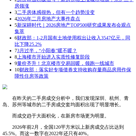
房领涨
3
二手房体感很热，但有一个趋势没变
4
2026年二月房地产大事件盘点
5
新深耕时代｜2026房地产TOP500研究成果发布会观点
集萃
6
财政部：1-2月国有土地使用权出让收入3547亿元，同
比下降25.2%
7
3月过半，“小阳春”暖不暖？
8
上海楼市开始进入实质性修复阶段
9
量价齐升！北京楼市交易回暖，领跑一线城市
10
财政部：落实好专项债券支持收购存量商品房用作保
障性住房等政策
在昨天的二手房成交分析中，我们发现深圳、杭州、青
岛、苏州等城市的二手房成交套均面积出现了明显增长。
而成交趋于大面积化，在新房市场更为明显。
2026年前2月，
全国120平方米以上新房成交占比达到
45.5%。
而这一数字在2022年还只有40%。