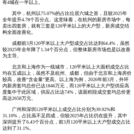
有4城在一半以上。
其中，
杭州以75.07%的占比位居六城之首
，且较2025年
全年提升4.78个百分点。这意味着，在杭州的新房市场中，每
卖出四套房，就有三套是120平米以上的大户型，
新房成交结
构全面改善化。
成都
前3月120平米以上大户型成交
占比达到64.4%
，虽然
较2025年全年降了1.34个百分点，但整体
新房市场也是以改善
为主导。
北京和上海作为一线城市，120平米以上大面积成交占比
均在五成以上
，虽然不及杭州、成都，但由于北京和上海房价
较高，改善“含金量”更高。以上海为例，2026年前3月，外环
内新房套均总价已达1846万元，而120平米以上大户型供应高
度集中于此区域，供应占比达74%，该面积段成交套均总价更
高达2658万元。
广州和深圳
120平米以上成交占比分别为39.92%和
31.10%，占比虽不足四成，
但较2025年占比仍在提升
，其中
深圳提升了6.43个百分点，前3月120平米以上大户型成交占比
达到了31.1%。