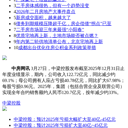
3
二手房体感很热，但有一个趋势没变
4
2026年二月房地产大事件盘点
5
新房成交面积，越来越大了
6
债务到期规模压降超千亿，房企偿债“拐点”已至
7
二手房市场迎三年来最强“小阳春”
8
优质宅地再上新，土地市场能否被点燃？
9
年内第二轮供地清单公布，北京宅地再上新
10
成都出台优化住房公积金系列政策举措
中房网讯
3月27日，中梁控股发布截至2025年12月31日止
年度业绩显示，期内，公司收入122.72亿元，同比减少约
69.1%；母公司拥有人应占亏损40.78亿元，同比扩大67.98%；
每股亏损0.96元。2025年，集团（包括合营企业及联营公司）
实现全年合约销售额约人民币120.7亿元，按年减少约33%。
中梁控股
中梁控股：预计2025年亏损大幅扩大至40亿-45亿元
中梁控股：预计2025年亏损扩大至40亿~45亿元