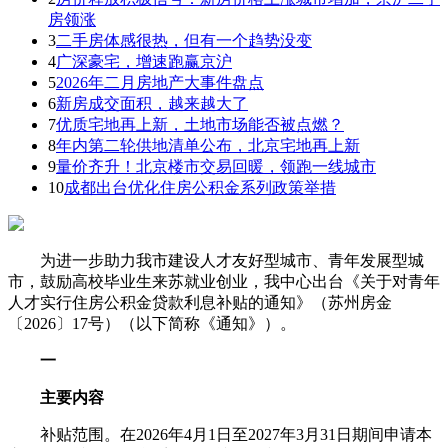
房领涨
3
二手房体感很热，但有一个趋势没变
4
广深豪宅，增速跑赢京沪
5
2026年二月房地产大事件盘点
6
新房成交面积，越来越大了
7
优质宅地再上新，土地市场能否被点燃？
8
年内第二轮供地清单公布，北京宅地再上新
9
量价齐升！北京楼市交易回暖，领跑一线城市
10
成都出台优化住房公积金系列政策举措
为进一步助力我市建设人才友好型城市、青年发展型城
市，鼓励高校毕业生来苏就业创业，我中心出台《关于对青年
人才实行住房公积金贷款利息补贴的通知》（苏州房金
〔2026〕17号）（以下简称《通知》）。
一
主要内容
补贴范围。在2026年4月1日至2027年3月31日期间申请本