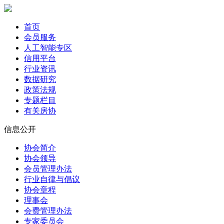
首页
会员服务
人工智能专区
信用平台
行业资讯
数据研究
政策法规
专题栏目
有关房协
信息公开
协会简介
协会领导
会员管理办法
行业自律与倡议
协会章程
理事会
会费管理办法
专家委员会