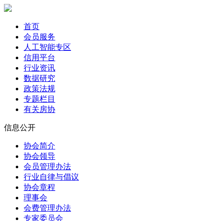
首页
会员服务
人工智能专区
信用平台
行业资讯
数据研究
政策法规
专题栏目
有关房协
信息公开
协会简介
协会领导
会员管理办法
行业自律与倡议
协会章程
理事会
会费管理办法
专家委员会