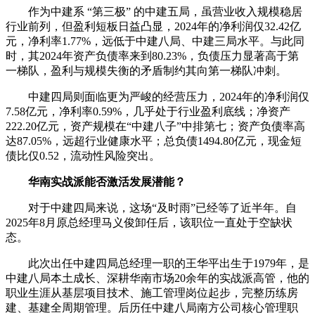
作为中建系 “第三极” 的中建五局，虽营业收入规模稳居
行业前列，但盈利短板日益凸显，2024年的净利润仅32.42亿
元，净利率1.77%，远低于中建八局、中建三局水平。与此同
时，其2024年资产负债率来到80.23%，负债压力显著高于第
一梯队，盈利与规模失衡的矛盾制约其向第一梯队冲刺。
中建四局则面临更为严峻的经营压力，2024年的净利润仅
7.58亿元，净利率0.59%，几乎处于行业盈利底线；净资产
222.20亿元，资产规模在“中建八子”中排第七；资产负债率高
达87.05%，远超行业健康水平；总负债1494.80亿元，现金短
债比仅0.52，流动性风险突出。
华南实战派能否激活发展潜能？
对于中建四局来说，这场“及时雨”已经等了近半年。自
2025年8月原总经理马义俊卸任后，该职位一直处于空缺状
态。
此次出任中建四局总经理一职的王华平出生于1979年，是
中建八局本土成长、深耕华南市场20余年的实战派高管，他的
职业生涯从基层项目技术、施工管理岗位起步，完整历练房
建、基建全周期管理。后历任中建八局南方公司核心管理职