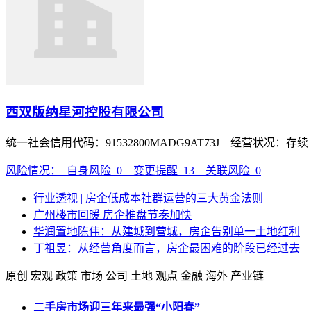
西双版纳星河控股有限公司
统一社会信用代码：91532800MADG9AT73J 经营状况：存
风险情况：
自身风险
0
变更提醒
13
关联风险
0
行业透视 | 房企低成本社群运营的三大黄金法则
广州楼市回暖 房企推盘节奏加快
华润置地陈伟：从建城到营城，房企告别单一土地红利
丁祖昱：从经营角度而言，房企最困难的阶段已经过去
原创
宏观
政策
市场
公司
土地
观点
金融
海外
产业链
二手房市场迎三年来最强“小阳春”