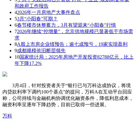
和政府工作报告
4
2026年一月房地产大事件盘点
5
3月“小阳春”可期？
6
春节楼市休整蓄力，3月有望迎来“小阳春”行情
7
2026年继续“控增量”，北京供地规模已显著低于市场需
求
8
A股上市房企业绩预告：逾七成预亏，19家实现盈利
9
成都规模依旧断层领先
10
国家统计局：2025年房地产开发投资82788亿元，比上
年下降17.2%
3月4日，针对投资者关于“银行已与万科达成协议，将境
内贷款利率下调约100个基点”的提问，万科A在互动平台回应
称，公司持续与金融机构协调优化融资条件，降低利息成本，
融资利率呈逐年下降趋势，目前已取得一些进展。
万科