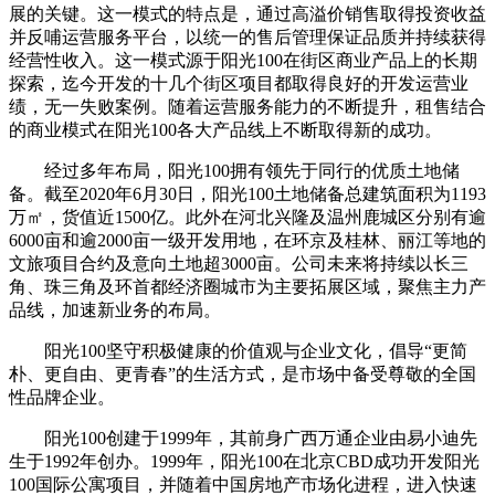
展的关键。这一模式的特点是，通过高溢价销售取得投资收益
并反哺运营服务平台，以统一的售后管理保证品质并持续获得
经营性收入。这一模式源于阳光100在街区商业产品上的长期
探索，迄今开发的十几个街区项目都取得良好的开发运营业
绩，无一失败案例。随着运营服务能力的不断提升，租售结合
的商业模式在阳光100各大产品线上不断取得新的成功。
经过多年布局，阳光100拥有领先于同行的优质土地储
备。截至2020年6月30日，阳光100土地储备总建筑面积为1193
万㎡，货值近1500亿。此外在河北兴隆及温州鹿城区分别有逾
6000亩和逾2000亩一级开发用地，在环京及桂林、丽江等地的
文旅项目合约及意向土地超3000亩。公司未来将持续以长三
角、珠三角及环首都经济圈城市为主要拓展区域，聚焦主力产
品线，加速新业务的布局。
阳光100坚守积极健康的价值观与企业文化，倡导“更简
朴、更自由、更青春”的生活方式，是市场中备受尊敬的全国
性品牌企业。
阳光100创建于1999年，其前身广西万通企业由易小迪先
生于1992年创办。1999年，阳光100在北京CBD成功开发阳光
100国际公寓项目，并随着中国房地产市场化进程，进入快速