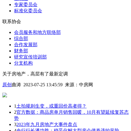
专家委员会
标准化委员会
联系协会
会员服务和地方联络部
综合部
合作发展部
财务部
研究宣传培训部
分支机构
关于房地产，高层有了最新定调
原创
曲涛 2023-07-25 13:45:59
来源：
中房网
1
土拍规则生变，或重回价高者得？
2
官方数据：商品房单月销售回暖，10月有望延续复苏态
势
3
2023年九月房地产大事件盘点
4
央行行长潘功胜：稳妥化解大型房企债券违约风险