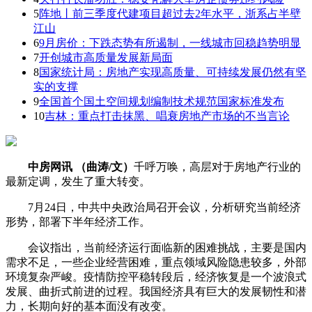
5
阵地丨前三季度代建项目超过去2年水平，浙系占半壁
江山
6
9月房价：下跌态势有所遏制，一线城市回稳趋势明显
7
开创城市高质量发展新局面
8
国家统计局：房地产实现高质量、可持续发展仍然有坚
实的支撑
9
全国首个国土空间规划编制技术规范国家标准发布
10
吉林：重点打击抹黑、唱衰房地产市场的不当言论
中房网讯 （曲涛/文）
千呼万唤，高层对于房地产行业的
最新定调，发生了重大转变。
7月24日，中共中央政治局召开会议，分析研究当前经济
形势，部署下半年经济工作。
会议指出，当前经济运行面临新的困难挑战，主要是国内
需求不足，一些企业经营困难，重点领域风险隐患较多，外部
环境复杂严峻。疫情防控平稳转段后，经济恢复是一个波浪式
发展、曲折式前进的过程。我国经济具有巨大的发展韧性和潜
力，长期向好的基本面没有改变。