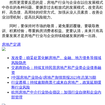
然而更需要反思的是，房地产行业与企业在以往发展模式
中存在的各种问题。要摒弃过去粗放式的发展模式，改变高杠
杆、高负债、高周转的经营方式。加强从业人员素质，改善企
业治理机制，提高抗风险能力。
同时，要保持对市场的敬畏，避免重蹈覆辙。要吸取教
训、积累经验，尊重购房消费者权益。更要认清，未来只有高
质量发展才是房地产行业与企业持续稳健发展的唯一出路。
房地产
定调
发改委：稳妥处置化解房地产、金融、地方债务等领域
风险隐患
交易商协会：持续支持民营房地产和产业类企业债券融
资
[中国房地产业协会]房地产舆情简报2023年总第70期
行业透视｜持续逾期商票七成来自房地产，政策延期缓
释行业风险
杭州房地产中介行业协会倡议：加强行业自律和企业内
部管理