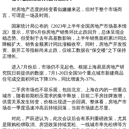
对房地产态度的转变看似姗姗来迟，但对于整个市场而
言，可谓是一场及时雨。
国家统计局公布的《2023年上半年全国房地产市场基本情
况》显示，尽管6月份房地产销售环比止跌回升，总体呈现企
稳态势。但受制于去年高基数影响，上半年销售面积累计同比
降幅扩大、销售金额累计同比涨幅收窄。同时，房地产开发投
资、新开工等指标尚未止跌，仅竣工数据在“保交楼”之下保持
正增长。
进入7月份后，市场仍不见起色。根据上海易居房地产研
究院日前提供的数据，7月1-20日全国50个重点城市新建商品
住宅成交面积环比下降33%，同比增速为-37%。
二手房市场也不容乐观，包括北京、上海在内的一些重点
城市，随着前期积压需求的集中释放，目前二手房挂牌激增，
供需关系发生转变，价格出现进一步回调。整体看，房地产市
场在一季度迅速冲高后持续回落，当前市场疲态尽显。
对此，严跃进认为，此次会议后会有系列重磅政策，尤其
是限购松绑取消、房贷政策持续宽松、一线城市率先松绑等方