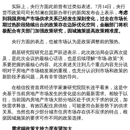
实际上，央行方面此前曾有过类似表述。7月14日，央行
货币政策司司长邹澜在国新办举行的新闻发布会上表示，
考虑
到我国房地产市场供求关系已经发生深刻变化，过去在市场长
期过热阶段陆续出台的政策存在边际优化空间，金融部门将积
极配合有关部门加强政策研究，因城施策提高政策精准度。
央行方面的表态，也被市场认为是政策调整前的预热。
易居研究院研究总监严跃进表示，此次政治局会议再次提
及，是此次会议的最核心话语，也是后续理解“市场-政策”关
系要把握的最核心内容。此次表述关注到几个重点内容充分说
明对于房地产市场稳发展的重视，也充分认识到市场和政策的
新阶段矛盾问题，具有非常强的导向。
在植信投资首席经济学家兼研究院院长连平看来，这是中
央基于当前房地产市场发生的变化提出的最新需求。相较于以
往，当前国内房地产市场大部分地区处于供大于求的状况，加
快需求释放、有效匹配住房供给，可能更符合新形势下的供求
关系。当然也有少部分城市住房市场存在供不应求的特点，根
据因城施策的要求可作不同的政策选择。
需求端政策支持力度有望加大