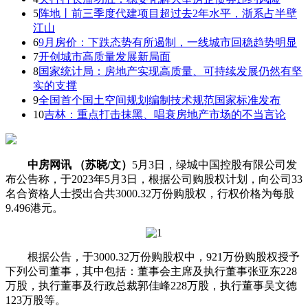
5
阵地丨前三季度代建项目超过去2年水平，浙系占半壁
江山
6
9月房价：下跌态势有所遏制，一线城市回稳趋势明显
7
开创城市高质量发展新局面
8
国家统计局：房地产实现高质量、可持续发展仍然有坚
实的支撑
9
全国首个国土空间规划编制技术规范国家标准发布
10
吉林：重点打击抹黑、唱衰房地产市场的不当言论
中房网讯 （苏晓/文）
5月3日，绿城中国控股有限公司发
布公告称，于2023年5月3日，根据公司购股权计划，向公司33
名合资格人士授出合共3000.32万份购股权，行权价格为每股
9.496港元。
根据公告，于3000.32万份购股权中，921万份购股权授予
下列公司董事，其中包括：董事会主席及执行董事张亚东228
万股，执行董事及行政总裁郭佳峰228万股，执行董事吴文德
123万股等。