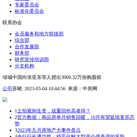
专家委员会
标准化委员会
联系协会
会员服务和地方联络部
综合部
合作发展部
财务部
研究宣传培训部
分支机构
绿城中国向张亚东等人授出3000.32万份购股权
公司
苏晓 2023-05-04 10:44:56
来源：
中房网
1
土拍规则生变，或重回价高者得？
2
官方数据：商品房单月销售回暖，10月有望延续复苏态
势
3
2023年九月房地产大事件盘点
4
央行行长潘功胜：稳妥化解大型房企债券违约风险