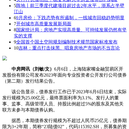
5
阵地丨前三季度代建项目超过去2年水平，浙系占半壁
江山
6
9月房价：下跌态势有所遏制，一线城市回稳趋势明显
7
开创城市高质量发展新局面
8
国家统计局：房地产实现高质量、可持续发展仍然有坚
实的支撑
9
全国首个国土空间规划编制技术规范国家标准发布
10
吉林：重点打击抹黑、唱衰房地产市场的不当言论
中房网讯（刘敏/文）
6月6日，上海陆家嘴金融贸易区开
发股份有限公司发布2023年面向专业投资者公开发行公司债券
（第二期）发行结果公告。
该公告显示，债券发行工作已于2023年6月6日结束，实际
发行规模为25.00亿元，最终票面利率为3.1%。发行人的董
事、监事、高级管理人员、持股比例超过5%的股东及其他关
联方未参与本期债券认购。
据悉，本期债券发行规模为不超过人民币25亿元，债券期
限为3+2年期，简称“23陆债02”，代码115392.SH，所募集的资