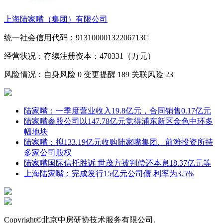
上海陆家嘴（集团）有限公司
统一社会信用代码：91310000132206713C
经营状况：存续
注册资本：470331（万元）
风险情况：自身风险
0
变更提醒
189
关联风险
23
陆家嘴：一季度营业收入19.8亿元，合同销售0.17亿元
陆家嘴参股公司以147.78亿元竞得浦东新区金色中环多
幅地块
陆家嘴：拟133.19亿元收购陆家嘴集团、前滩投资所持
多家公司股权
陆家嘴国际信托胜诉 世茂方被判偿还本息18.37亿元等
上海陆家嘴：完成发行15亿元公司债 利率为3.5%
Copyright©北京中房研协技术服务有限公司.