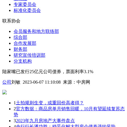
专家委员会
标准化委员会
联系协会
会员服务和地方联络部
综合部
合作发展部
财务部
研究宣传培训部
分支机构
陆家嘴已发行25亿元公司债券，票面利率3.1%
公司
刘敏 2023-06-07 11:10:08
来源：
中房网
1
土拍规则生变，或重回价高者得？
2
官方数据：商品房单月销售回暖，10月有望延续复苏态
势
3
2023年九月房地产大事件盘点
4
央行行长潘功胜：稳妥化解大型房企债券违约风险