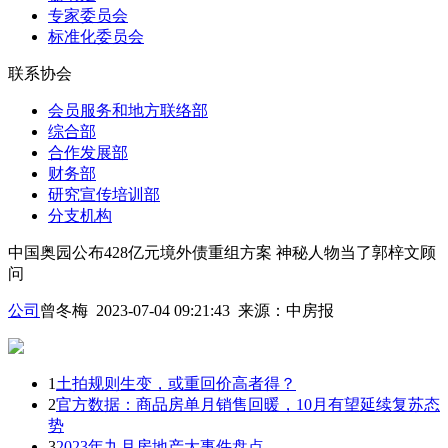
专家委员会
标准化委员会
联系协会
会员服务和地方联络部
综合部
合作发展部
财务部
研究宣传培训部
分支机构
中国奥园公布428亿元境外债重组方案 神秘人物当了郭梓文顾
问
公司
曾冬梅 2023-07-04 09:21:43
来源：
中房报
1
土拍规则生变，或重回价高者得？
2
官方数据：商品房单月销售回暖，10月有望延续复苏态
势
3
2023年九月房地产大事件盘点