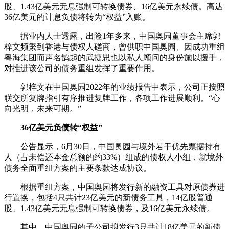
股、1.43亿美元无息强制可转换债券、16亿美元永续债。高达
36亿美元的计息负债将转为“权益”入账。
据业内人士透露，出险1年多来，中国奥园董事会主席郭
梓文频繁到香港与债权人磋商，曾供职中国奥园、因成功重组
粤海集团而声名鹊起的武捷思也以私人顾问的身份施以援手，
对推进该公司的债务重组发挥了重要作用。
郭梓文在中国奥园2022年的业绩报告中表示，公司正按照
联交所复牌指引有序推进复牌工作，各项工作进展顺利。“心
向光明，未来可期。”
36亿美元负债转“权益”
公告显示，6月30日，中国奥园与境外若干优先票据持有
人（占未偿还本金总额的约33%）组成的债权人小组，就境外
债务全面重组方案的主要条款达成协议。
根据重组方案，中国奥园将发行新的融资工具对原债券进
行置换，包括4只共计23亿美元的新债务工具，14亿股普通
股、1.43亿美元无息强制可转换债券，及16亿美元永续债。
其中，中国奥园的子公司拟发行3只共计18亿美元的新债