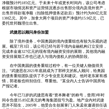
净额预计约185亿元。于未来十年或更长时间内，该公司考虑
根据市场情况和资产运营情况逐步出售部分境内及境外资产，
出售所得款项净额（扣除抵押债务还款后）预计约为80亿元至
138亿元。其中，加拿大两个项目的资产净值约15.9亿元，已
委托世邦魏理仕出售。
武捷思以顾问身份加盟
除了境外债务，中国奥园的境内债重组也有较为乐观的进
展。截至7月3日，该公司已经与若干境内金融机构订立安排，
完成本金逾327亿元的现有境内融资安排的展期，其他境内融
资安排展期工作也已进入与境内债权人的协商阶段。
在中国奥园的债务重组过程中，有一位关键人物值得关
注。“武捷思在2021年底就成为了郭梓文的私人顾问，给奥园
的债务重组团队提供了不少专业意见和建议。他对老东家有感
情，郭老板也特别信任、尊重他。”某业内人士告诉中国房地
产报记者。
今年已72岁的武捷思有着“资本舞者”的称号，曾用3年时
间令负债35.85亿美元的粤海集团扭亏为盈。地产业内对武捷
思并不陌生，2005年，他受合生创展掌门人朱孟依邀请担任该