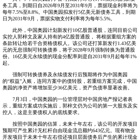
务工具，到期日自2026年9月至2031年9月，票据现金利率将为
每年7.5%至8.8%。中国奥园拟发行5亿美元新债务工具，到期
日为2031年9月，票据实物支付利率将为每年5.5%。
此外，中国奥园计划新发行10亿股普通股，连同目前公司
实控人郭梓文及家人持有的4亿股普通股， 将根据重组方案的
条款转让给若干合资格债权人。该公司还打算新发行1.43亿美
元的无息强制可转换债券，将于2028年9月强制转换为普通股
份。16亿美元永续债的现金分配率则是自2031年9月起每年1%
起。
强制可转换债券及永续债发行后预期将作为中国奥园
的“权益”入账，连同方案中的债转股，若重组方案完成，中国
奥园的净资产将增加至少36亿美元，资产负债率显著改善。
7月3日，中国奥园的一位管理层对中国房地产报记者表
示，重组方案成功实施后，郭梓文仍为公司的第一大股东及实
控人，这是主要债权人的底线要求。
按照中国奥园的估算，未来十年左右，该公司的开发项目
预期可产生累计无杠杆自由现金流总额约643亿元。现有物业
开发项目于未来十年左右偿还项目层面债务后产生的累计现金