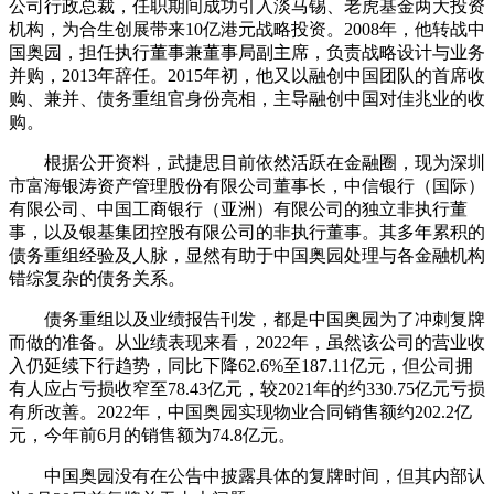
公司行政总裁，任职期间成功引入淡马锡、老虎基金两大投资
机构，为合生创展带来10亿港元战略投资。2008年，他转战中
国奥园，担任执行董事兼董事局副主席，负责战略设计与业务
并购，2013年辞任。2015年初，他又以融创中国团队的首席收
购、兼并、债务重组官身份亮相，主导融创中国对佳兆业的收
购。
根据公开资料，武捷思目前依然活跃在金融圈，现为深圳
市富海银涛资产管理股份有限公司董事长，中信银行（国际）
有限公司、中国工商银行（亚洲）有限公司的独立非执行董
事，以及银基集团控股有限公司的非执行董事。其多年累积的
债务重组经验及人脉，显然有助于中国奥园处理与各金融机构
错综复杂的债务关系。
债务重组以及业绩报告刊发，都是中国奥园为了冲刺复牌
而做的准备。从业绩表现来看，2022年，虽然该公司的营业收
入仍延续下行趋势，同比下降62.6%至187.11亿元，但公司拥
有人应占亏损收窄至78.43亿元，较2021年的约330.75亿元亏损
有所改善。2022年，中国奥园实现物业合同销售额约202.2亿
元，今年前6月的销售额为74.8亿元。
中国奥园没有在公告中披露具体的复牌时间，但其内部认