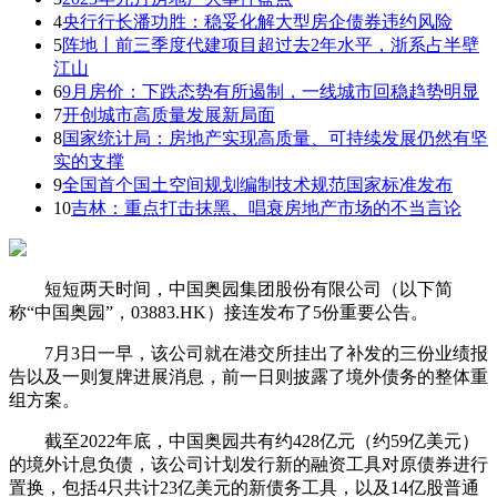
4
央行行长潘功胜：稳妥化解大型房企债券违约风险
5
阵地丨前三季度代建项目超过去2年水平，浙系占半壁
江山
6
9月房价：下跌态势有所遏制，一线城市回稳趋势明显
7
开创城市高质量发展新局面
8
国家统计局：房地产实现高质量、可持续发展仍然有坚
实的支撑
9
全国首个国土空间规划编制技术规范国家标准发布
10
吉林：重点打击抹黑、唱衰房地产市场的不当言论
短短两天时间，中国奥园集团股份有限公司（以下简
称“中国奥园”，03883.HK）接连发布了5份重要公告。
7月3日一早，该公司就在港交所挂出了补发的三份业绩报
告以及一则复牌进展消息，前一日则披露了境外债务的整体重
组方案。
截至2022年底，中国奥园共有约428亿元（约59亿美元）
的境外计息负债，该公司计划发行新的融资工具对原债券进行
置换，包括4只共计23亿美元的新债务工具，以及14亿股普通