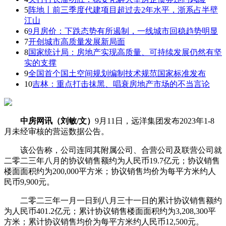
5
阵地丨前三季度代建项目超过去2年水平，浙系占半壁
江山
6
9月房价：下跌态势有所遏制，一线城市回稳趋势明显
7
开创城市高质量发展新局面
8
国家统计局：房地产实现高质量、可持续发展仍然有坚
实的支撑
9
全国首个国土空间规划编制技术规范国家标准发布
10
吉林：重点打击抹黑、唱衰房地产市场的不当言论
中房网讯（刘敏/文）
9月11日，远洋集团发布2023年1-8
月未经审核的营运数据公告。
该公告称，公司连同其附属公司、合营公司及联营公司就
二零二三年八月的协议销售额约为人民币19.7亿元；协议销售
楼面面积约为200,000平方米；协议销售均价为每平方米约人
民币9,900元。
二零二三年一月一日到八月三十一日的累计协议销售额约
为人民币401.2亿元；累计协议销售楼面面积约为3,208,300平
方米；累计协议销售均价为每平方米约人民币12,500元。