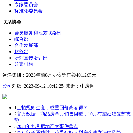
专家委员会
标准化委员会
联系协会
会员服务和地方联络部
综合部
合作发展部
财务部
研究宣传培训部
分支机构
远洋集团：2023年前8月协议销售额401.2亿元
公司
刘敏 2023-09-12 10:42:25
来源：
中房网
1
土拍规则生变，或重回价高者得？
2
官方数据：商品房单月销售回暖，10月有望延续复苏态
势
3
2023年九月房地产大事件盘点
4
央行行长潘功胜：稳妥化解大型房企债券违约风险