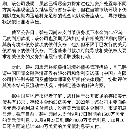
期。该公司强调，虽然已竭尽全力探索过包括资产处置等不同
方案筹集现金流以继续履行财务承诺，但在当前市场环境下仍
难以在短期内迅速补充足额的现金流以改善流动性，导致现金
状况依旧显著承压。
截至公告日，碧桂园尚未支付某债务项下本金为4.7亿港
元的到期款项，该公司也预期无法如期或在相关宽限期内履行
其所有境外债务款项的偿付义务，包括但不限于已发行的美元
债券项下的偿付义务。而这些未付款项可能导致相关债权人要
求相关债务的义务加速履行或采取强制行动。
对此，碧桂园表示将积极推进境外债务管理措施，且已聘
请中国国际金融香港证券有限公司和华利安诺基（中国）有限
公司担任财务顾问及盛德律师事务所担任法律顾问，协助评估
其资本结构及流动性状况，并制定整体的解决方案。
据中国房地产报记者了解，碧桂园于公开市场的存续美元
债共有15只，存续本金约93亿美元。2023年，该公司主要面临
美元票据的利息兑付问题，没有美元票据本金到期。市场消息
显示，截至目前，碧桂园尚未支付9月17日到期的1500万美元
的美元债利息，以及9月27日到期的4000万美元利息，10月16
日还有两笔总计6680万美元的美元债利息要支付。