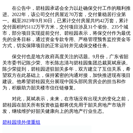
在公告中，碧桂园承诺会全力以赴确保交付工作的顺利推
进。2022年，该公司交付房屋近70万套，交付量稳居行业第
一。截至2023年9月30日，已累计交付房屋共约42万套，累计
交付面积约5112万平方米，交付项目涉及31个省份、235个城
市，部分项目实现提前交付。碧桂园表示，将保交付作为最优
先的业务目标，通过资金专款专用、严格管理预售监控资金等
方式，切实保障项目的正常运转并完成保交楼任务。
保交付也是地方政府高度关注的话题。9月份，广东省韶
关市委书记陈少荣、市长陈志清与碧桂园集团总裁莫斌座谈。
陈少荣提到，碧桂园进驻韶关多年，双方建立了互信关系，希
望双方在此基础上，保持紧密的沟通对接，加快推进现有项目
建设。他希望碧桂园充分展现中国头部民营房企的担当和作
为，积极助力韶关楼市信任链修复。
对此，莫斌表示，未来，在市场没有出现大的变化之前，
碧桂园在韶关所有投资收益都将优先用于韶关房地产市场开
发，继续维护好韶关健康向上的房地产行业生态。
碧桂园
境外债
重组