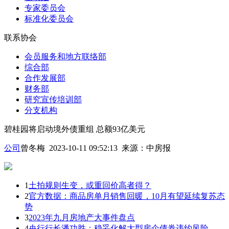
专家委员会
标准化委员会
联系协会
会员服务和地方联络部
综合部
合作发展部
财务部
研究宣传培训部
分支机构
碧桂园将启动境外债重组 总额93亿美元
公司
曾冬梅 2023-10-11 09:52:13
来源：
中房报
1
土拍规则生变，或重回价高者得？
2
官方数据：商品房单月销售回暖，10月有望延续复苏态
势
3
2023年九月房地产大事件盘点
4
央行行长潘功胜：稳妥化解大型房企债券违约风险