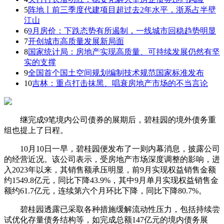
5
阵地丨前三季度代建项目超过去2年水平，浙系占半壁
江山
6
9月房价：下跌态势有所遏制，一线城市回稳趋势明显
7
开创城市高质量发展新局面
8
国家统计局：房地产实现高质量、可持续发展仍然有坚
实的支撑
9
全国首个国土空间规划编制技术规范国家标准发布
10
吉林：重点打击抹黑、唱衰房地产市场的不当言论
继完成9笔境内公司债券的展期后，碧桂园的境外债务重
组也提上了日程。
10月10日一早，碧桂园便发布了一则内幕消息，披露公司
的经营近况。该公司表示，受房地产市场深度调整的影响，进
入2023年以来，其销售额承压明显，前9月实现权益销售金额
约1549.8亿元，同比下降43.9%，其中9月单月实现权益销售金
额约61.7亿元，连续第六个月环比下降，同比下降80.7%。
碧桂园透露已采取各种措施缓解流动性压力，包括持续尝
试优化存量债务结构等，如完成总额147亿元的境内债务展