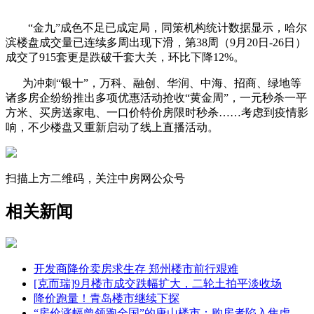
“金九”成色不足已成定局，同策机构统计数据显示，哈尔
滨楼盘成交量已连续多周出现下滑，第38周（9月20日-26日）
成交了915套更是跌破千套大关，环比下降12%。
为冲刺“银十”，万科、融创、华润、中海、招商、绿地等
诸多房企纷纷推出多项优惠活动抢收“黄金周”，一元秒杀一平
方米、买房送家电、一口价特价房限时秒杀……考虑到疫情影
响，不少楼盘又重新启动了线上直播活动。
扫描上方二维码，关注中房网公众号
相关新闻
开发商降价卖房求生存 郑州楼市前行艰难
[克而瑞]9月楼市成交跌幅扩大，二轮土拍平淡收场
降价跑量！青岛楼市继续下探
“房价涨幅曾领跑全国”的唐山楼市：购房者陷入焦虑