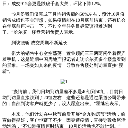
日）成交915套更是跌破千套大关，环比下降12%。
“9月份我们仅完成了月均销售额的50%左右，预计10月份
销售成绩也不会理想，如果疫情能在10月底前结束，还有机会
在年底前再冲击一下，不过全年任务目标应该很难达到
了。”哈尔滨一楼盘营销负责人表示。
到访腰斩 成交周期不断延长
偌大的销售中心空空荡荡，置业顾问三三两两闲坐着摆弄
着手机，这是近期中国房地产报记者走访哈尔滨多个楼盘看到
的景象。一场突如其来的疫情，导致各售楼处到访量直接“腰
斩”。
“疫情前，我们日均到访量差不多是40组到50组，目前日
均到访量直接跌到了20组左右，这些还都是通过渠道公司带来
的；自然到访客户就更少了，没人愿意出来。”瞿继宏表示。
本来，他们计划在中秋节前后开展“金九购房节”活动，前
宣做得挺好，客户也蓄了不少，因突遭疫情，直接导致收尾活
动泡汤，“不知道疫情何时结束，10月份活动也不敢计划。”