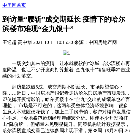
中房网首页
到访量“腰斩”成交期延长 疫情下的哈尔
滨楼市难现“金九银十”
王迎超 高中华
2021-10-11 10:15:30
来源：
中国房地产网
一场突如其来的疫情，让本就疲软的“冰城”哈尔滨楼市再
度降温，也让不少开发商打算趁着“金九银十”销售旺季冲击业
绩的计划落空。
到访量跌破5成、成交周期不断延长、市场期望信心下
降……近日，中国房地产报记者走访哈尔滨房地产市场发现，
即使抛开疫情影响，哈尔滨楼市在“金九”交出的成绩单也难言
理想，“市场是不可逆的，这两年受整体经济环境影响，很多
生意人不敢随便花钱了，加上二手房滞销，客户对楼市发展信
心不足。”金地峯范策划经理瞿继宏分析。即使不少开发商打
出“降价牌”，但销量未见明显提升。同策机构统计数据显示，
哈尔滨楼盘成交量已连续多周出现下滑，第38周（9月20日-26