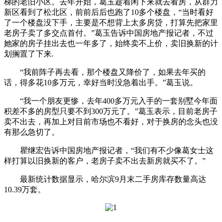
梯的老旧小区。去年开始，葛玉趁着闲下来就去看房，从群力
新区看到了松北区，前前后后也跑了10多个楼盘，“当时看好
了一个楼盘没下手，主要是不想背上太多房贷，打算先把家里
老房子卖了多交点首付。”葛玉告诉中国房地产报记者，不过
她家的房子挂出去也一年多了，始终卖不上价，卖旧换新的计
划搁置了下来.
“我前阵子再去看，那个楼盘又降价了，如果去年买的
话，得多花10多万元，幸好当时没急着出手。”葛玉说。
“我一个朋友更惨，去年400多万元入手的一套别墅今年面
积差不多的房型只要不到300万元了。”葛玉表示，目前老房子
卖不出去，再加上对目前市场也不看好，对于换房的念头也没
有那么急切了。
瞿继宏告诉中国房地产报记者，“我们有不少像葛女士这
样打算以旧换新的客户，老房子卖不出去新房就买不了。”
最新统计数据显示，哈尔滨9月末二手房库存数量高达
10.39万套。