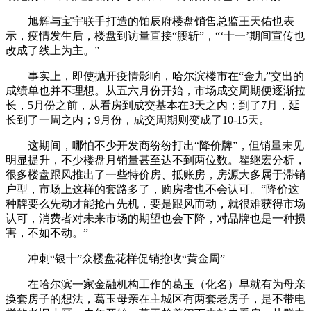
旭辉与宝宇联手打造的铂辰府楼盘销售总监王天佑也表
示，疫情发生后，楼盘到访量直接“腰斩”，“‘十一’期间宣传也
改成了线上为主。”
事实上，即使抛开疫情影响，哈尔滨楼市在“金九”交出的
成绩单也并不理想。从五六月份开始，市场成交周期便逐渐拉
长，5月份之前，从看房到成交基本在3天之内；到了7月，延
长到了一周之内；9月份，成交周期则变成了10-15天。
这期间，哪怕不少开发商纷纷打出“降价牌”，但销量未见
明显提升，不少楼盘月销量甚至达不到两位数。瞿继宏分析，
很多楼盘跟风推出了一些特价房、抵账房，房源大多属于滞销
户型，市场上这样的套路多了，购房者也不会认可。“降价这
种牌要么先动才能抢占先机，要是跟风而动，就很难获得市场
认可，消费者对未来市场的期望也会下降，对品牌也是一种损
害，不如不动。”
冲刺“银十”众楼盘花样促销抢收“黄金周”
在哈尔滨一家金融机构工作的葛玉（化名）早就有为母亲
换套房子的想法，葛玉母亲在主城区有两套老房子，是不带电