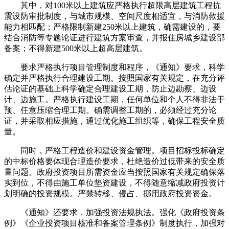
其中，对100米以上建筑应严格执行超限高层建筑工程抗
震设防审批制度，与城市规模、空间尺度相适宜，与消防救援
能力相匹配；严格限制新建250米以上建筑，确需建设的，要
结合消防等专题论证进行建筑方案审查，并报住房城乡建设部
备案；不得新建500米以上超高层建筑。
要求严格执行项目管理制度和程序，《通知》要求，科学
确定并严格执行合理建设工期。按照国家有关规定，在充分评
估论证的基础上科学确定合理建设工期，防止边勘察、边设
计、边施工。严格执行建设工期，任何单位和个人不得非法干
预、任意压缩合理工期。确需调整工期的，必须经过充分论
证，并采取相应措施，通过优化施工组织等，确保工程安全质
量。
同时，严格工程造价和建设资金管理。项目招标投标确定
的中标价格要体现合理造价要求，杜绝造价过低带来的安全质
量问题。政府投资项目所需资金应当按照国家有关规定确保落
实到位，不得由施工单位垫资建设，不得随意缩减政府投资计
划明确的投资规模。严禁转移、侵占、挪用政府投资资金。
《通知》还要求，加强投资法规执法。强化《政府投资条
例》《企业投资项目核准和备案管理条例》制度执行，加强对