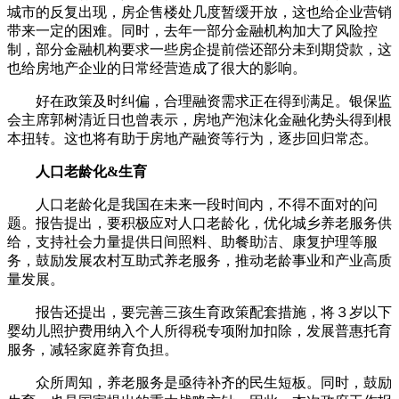
城市的反复出现，房企售楼处几度暂缓开放，这也给企业营销
带来一定的困难。同时，去年一部分金融机构加大了风险控
制，部分金融机构要求一些房企提前偿还部分未到期贷款，这
也给房地产企业的日常经营造成了很大的影响。
好在政策及时纠偏，合理融资需求正在得到满足。银保监
会主席郭树清近日也曾表示，房地产泡沫化金融化势头得到根
本扭转。这也将有助于房地产融资等行为，逐步回归常态。
人口老龄化&生育
人口老龄化是我国在未来一段时间内，不得不面对的问
题。报告提出，要积极应对人口老龄化，优化城乡养老服务供
给，支持社会力量提供日间照料、助餐助洁、康复护理等服
务，鼓励发展农村互助式养老服务，推动老龄事业和产业高质
量发展。
报告还提出，要完善三孩生育政策配套措施，将３岁以下
婴幼儿照护费用纳入个人所得税专项附加扣除，发展普惠托育
服务，减轻家庭养育负担。
众所周知，养老服务是亟待补齐的民生短板。同时，鼓励