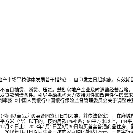
市场平稳健康发展若干措施》，自印发之日起实施，有效期至20
盲目抽贷、断贷、压贷。鼓励房地产企业及时调整经营战略，
发贷款创造条件。引导金融机构大力支持刚性和改善性住房需求
款利率按《中国人民银行中国银行保险监督管理委员会关于调整差别
日（时间以商品房买卖合同签订日期为准，并依法备案），在麻城
方米（含）以下的，按购房款1%补贴；90平方米以上，144平方
2月31日止；2023年1月1日至6月30日购买首套普通商品住房
0元，2016年1月1日以后生育三孩的家庭购房补贴1万元。三是实