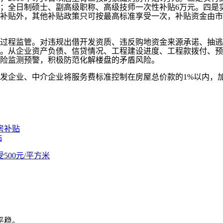
元；全日制硕士、副高级职称、高级技师一次性补贴6万元。四是
贴外，其他补贴政策只可按最高标准享受一次，补贴资金由市财政
程监管。对违规出借开发资质、违反购地资金来源承诺、抽逃
。从企业资产负债、信贷情况、工程建设进度、工程款拨付、预
险监测预警，积极防范化解楼盘的矛盾风险。
企业、中介企业将服务费标准控制在房屋总价款的1%以内，加
房补贴
贴
00元/平方米
平稳。