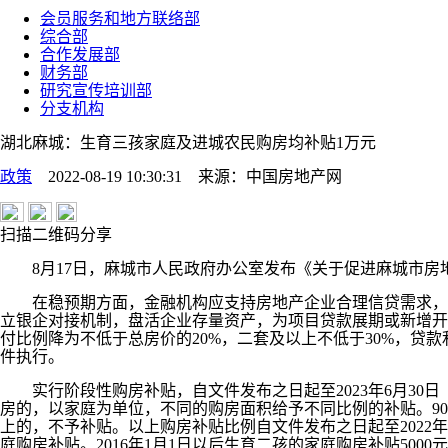
会员服务和地方联络部
综合部
合作发展部
财务部
研究宣传培训部
分支机构
湖北麻城：生育三孩家庭及进城农民购房均补贴1万元
政策
2022-08-19 10:30:31
来源：
中国房地产网
扫描二维码分享
8月17日，麻城市人民政府办公室发布《关于促进麻城市房地产
在稳预期方面，金融机构应支持房地产企业合理信贷需求，不
立银企对接机制，盘活企业存量资产，为项目贷款展期或新增开
付比例降为不低于总房价的20%，二套及以上不低于30%，贷
件执行。
实行阶段性购房补贴，自文件发布之日起至2023年6月30
房的，以家庭为单位，不同的购房面积给予不同比例的补贴。90平
上的，不予补贴。以上购房补贴比例自文件发布之日起至2022年1
庭购房补贴。2016年1月1日以后生育二孩的家庭购房补贴500