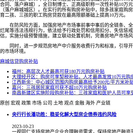
合同、落户麻城），全日制博士、正高级职称一次性补贴10万
（落户麻城城区）。在实行的所有购房补贴中，除多孩家庭购房补
育二孩、三孩的职工购房贷款在最高限额基础上提高10万元。
在防风险方面，加强房地产市场事前事中事后的全链条、全过
烂尾等违法违规行为，依法给予行政处罚和信用扣分、失信惩戒
估，实施分级预警措施，建立联动处置机制，完善房地产市场风
同时，进一步规范房地产中介服务收费行为和标准，引导开发
的市场环境。
麻城
信贷
购房补贴
福州：高层次人才最高可获180万元购房补贴
大理经开区：购房可享契税补贴，人才最高发放10万元购
江西新余：中心城区范围内购房最高给予200元/平方米补
嘉兴：三孩居民家庭可获不超10万元购房补贴
南昌新建区实施阶段购房补贴：三孩家庭和医护人员可享受5
原创
宏观
政策
市场
公司
土地
观点
金融
海外
产业链
央行行长潘功胜：稳妥化解大型房企债券违约风险
2023-10-23
一视同仁支持房地产企业合理融资需求，保持房地产融资