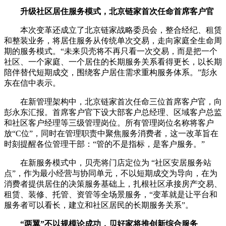
升级社区居住服务模式，北京链家首次任命首席客户官
本次变革还成立了北京链家战略委员会，整合经纪、租赁
和整装业务，将居住服务从传统单次交易，走向家庭全生命周
期的服务模式。“未来贝壳将不再只看一次交易，而是把一个
社区、一个家庭、一个居住的长期服务关系看得更长，以长期
陪伴替代短期成交，围绕客户居住需求重构服务体系。”彭永
东在信中表示。
在新管理架构中，北京链家首次任命三位首席客户官，向
彭永东汇报。首席客户官下设大部客户总经理、区域客户总监
和社区客户经理等三级管理岗位。所有管理岗位名称将客户
放“C位”，同时在管理职责中聚焦服务消费者，这一改革旨在
时刻提醒各位管理干部：“管的不是指标，是客户服务。”
在新服务模式中，贝壳将门店定位为 “社区安居服务站
点”，作为最小经营与协同单元，不以短期成交为导向，在为
消费者提供居住的决策服务基础上，扎根社区承接房产交易、
租赁、装修、托管、资管等全场景服务，“变革就是让平台和
服务者可以看长，建立和社区居民的长期服务关系”。
“两翼”不以规模论成功，贝好家将推创新综合服务