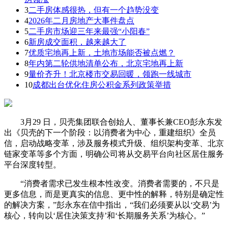
3
二手房体感很热，但有一个趋势没变
4
2026年二月房地产大事件盘点
5
二手房市场迎三年来最强“小阳春”
6
新房成交面积，越来越大了
7
优质宅地再上新，土地市场能否被点燃？
8
年内第二轮供地清单公布，北京宅地再上新
9
量价齐升！北京楼市交易回暖，领跑一线城市
10
成都出台优化住房公积金系列政策举措
3月29 日，贝壳集团联合创始人、董事长兼CEO彭永东发
出《贝壳的下一个阶段：以消费者为中心，重建组织》全员
信，启动战略变革，涉及服务模式升级、组织架构变革、北京
链家变革等多个方面，明确公司将从交易平台向社区居住服务
平台深度转型。
“消费者需求已发生根本性改变。消费者需要的，不只是
更多信息，而是更真实的信息、更中性的解释，特别是确定性
的解决方案，”彭永东在信中指出，“我们必须要从以‘交易’为
核心，转向以‘居住决策支持’和‘长期服务关系’为核心。”