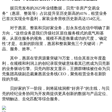
据贝壳发布的2025年业绩数据，贝壳“非房产交易业
务”（惠居、整装等）占比提升至历史新高的41%，租赁业务
已首次实现全年盈利，家装业务营收历史新高达154亿元。
对于惠居、整装和贝好家业务，彭永东也在信中明确了新
方向，“这些业务是我们升级社区居住服务模式的底气和基
座。从居住服务的视角，规模不再是衡量成功的尺度，‘确定
性’才是。在新的阶段里，惠居和整装聚焦三个关键词：产
品、服务、效率。”
其中，惠居在管房源量突破70万套，结合其首次年度盈
利，在规模和利润上的创纪录双突破意味着其已然成为贝壳新
的业务驱动引擎。贝壳内部发文显示，王拥群继续被任命为贝
壳集团高级副总裁兼惠居业务线CEO，聚焦租赁业务在新阶
段的升级。
贝好家的下一阶段，则将延续洞察“好房子”的主线，与贝
壳的经纪业务协同为开发商提供更具创新的数据与产品定位、
营销触达、去化匹配等综合服务。