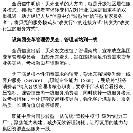
全员信中明确：贝壳变革的大方向，就是升级社区居住服
务模式。拥抱消费者需求转变和AI对行业底层逻辑重构的双
重机遇，助力经纪人从“信息中介”转型为“信任型专家服务
者”，将贝壳的服务模式从“改变行业的连接方式”转变为“改变
行业的服务方式”。
设集团变革管理委员会，管理者站到一线
全员信发出后，贝壳发文改组了管理架构，宣布成立集团
变革管理委员会，由彭永东牵头，旨在围绕满足消费需求变革
业务架构、考核激励与资源流向。
为了满足根本性消费需求的转变，彭永东强调要升级一线
客户服务（Service）与职能专业能力（Skill），明确将“服务
消费者”纳入各级管理者核心职责，要求干部从后台看报表、
压指标、强管控走向一线服务消费者，同时砍掉一线服务者无
效考核指标，弱化短期交易规模导向，强化客户满意度、服务
品质、长期价值创造等维度。
职能中后台同步转型，从传统“管控中枢”升级为“能力工
厂”，聚焦能力构建，减少无效管理消耗，让可复用的能力与
集团资源直达服务一线。