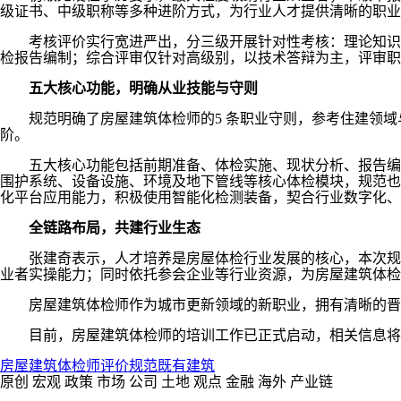
级证书、中级职称等多种进阶方式，为行业人才提供清晰的职业
考核评价实行宽进严出，分三级开展针对性考核：理论知识为
检报告编制；综合评审仅针对高级别，以技术答辩为主，评审职
五大核心功能，明确从业技能与守则
规范明确了房屋建筑体检师的5 条职业守则，参考住建领
阶。
五大核心功能包括前期准备、体检实施、现状分析、报告编
围护系统、设备设施、环境及地下管线等核心体检模块，规范也
化平台应用能力，积极使用智能化检测装备，契合行业数字化、
全链路布局，共建行业生态
张建奇表示，人才培养是房屋体检行业发展的核心，本次规
业者实操能力；同时依托参会企业等行业资源，为房屋建筑体检
房屋建筑体检师作为城市更新领域的新职业，拥有清晰的晋
目前，房屋建筑体检师的培训工作已正式启动，相关信息将
房屋建筑
体检师
评价规范
既有建筑
原创
宏观
政策
市场
公司
土地
观点
金融
海外
产业链