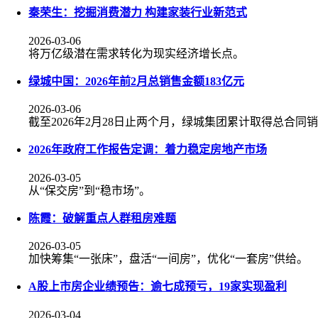
秦荣生：挖掘消费潜力 构建家装行业新范式
2026-03-06
将万亿级潜在需求转化为现实经济增长点。
绿城中国：2026年前2月总销售金额183亿元
2026-03-06
截至2026年2月28日止两个月，绿城集团累计取得总合同销
2026年政府工作报告定调：着力稳定房地产市场
2026-03-05
从“保交房”到“稳市场”。
陈霞：破解重点人群租房难题
2026-03-05
加快筹集“一张床”，盘活“一间房”，优化“一套房”供给。
A股上市房企业绩预告：逾七成预亏，19家实现盈利
2026-03-04