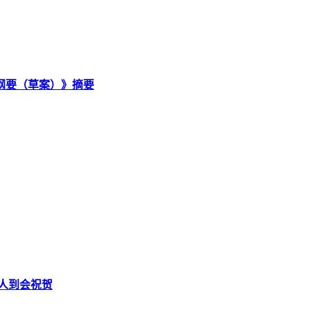
纲要（草案）》摘要
人到会祝贺