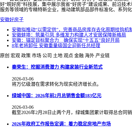
好“皖好房”科技展，集中展示我省“好房子”建设成果、前沿技
服务等领域的专精特新企业，推动建筑部品部件标准化、系列化
安徽
好房子
安徽拟推动“以需定供”，完善商品房库存去化周期挂钩机
安徽蚌埠：筑巢引凤 多维发力构建人才安居保障新格局
安徽：锚定目标聚合力 确保实现“十五五”良好开局
8年老将卸任 安徽重量级国企迎新任总经理
原创
宏观
政策
市场
公司
土地
观点
金融
海外
产业链
秦荣生：挖掘消费潜力 构建家装行业新范式
2026-03-06
将万亿级潜在需求转化为现实经济增长点。
绿城中国：2026年前2月总销售金额183亿元
2026-03-06
截至2026年2月28日止两个月，绿城集团累计取得总合同销
2026年政府工作报告定调：着力稳定房地产市场