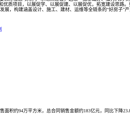
术和优质项目，以展促学、以展促建、以展促优，拓宽建设思路。
发展，构建涵盖设计、施工、建材、运维等全链条的“好房子”产
制
售面积约94万平方米，总合同销售金额约183亿元，同比下降23.