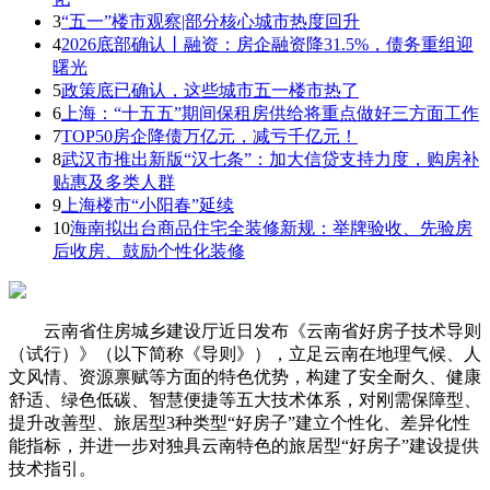
3
“五一”楼市观察|部分核心城市热度回升
4
2026底部确认丨融资：房企融资降31.5%，债务重组迎
曙光
5
政策底已确认，这些城市五一楼市热了
6
上海：“十五五”期间保租房供给将重点做好三方面工作
7
TOP50房企降债万亿元，减亏千亿元！
8
武汉市推出新版“汉七条”：加大信贷支持力度，购房补
贴惠及多类人群
9
上海楼市“小阳春”延续
10
海南拟出台商品住宅全装修新规：举牌验收、先验房
后收房、鼓励个性化装修
云南省住房城乡建设厅近日发布《云南省好房子技术导则
（试行）》（以下简称《导则》），立足云南在地理气候、人
文风情、资源禀赋等方面的特色优势，构建了安全耐久、健康
舒适、绿色低碳、智慧便捷等五大技术体系，对刚需保障型、
提升改善型、旅居型3种类型“好房子”建立个性化、差异化性
能指标，并进一步对独具云南特色的旅居型“好房子”建设提供
技术指引。