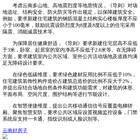
考虑云南多山地、高地震烈度等地质情况，《导则》对场
地选址、结构安全、防火防灾等作出规定，以保障建筑安全。
例如，要求新建住宅建筑的钢筋混凝土结构实心楼板厚度不应
小于100毫米，鼓励抗震设防烈度为8度及8度以上的住宅采用
隔震、消能减震技术等。
为保障居住健康舒适，《导则》要求新建住宅层高不应低
于3米，卧室、起居室的室内净高不应低于2.6米等。在无障碍
方面，要求建筑室内公共区域、室外公共活动场地及道路均满
足无障碍设计要求。
在绿色低碳维度，要求绿色建材应用比例不应低于10%，
住宅建筑装饰性构件造价占建筑总造价的比例不应大于2%，
并提出应结合场地自然条件和建筑功能需求，对建筑的体形、
平面布局、空间尺度、围护结构等进行节能设计。
在智慧便捷维度，提出公共移动通信信号应覆盖电梯轿
厢。聚焦智慧安防，要求公共区域应设置视频监控设备，门禁
系统应支持一卡通、指纹识别或人脸识别等。
云南
好房子