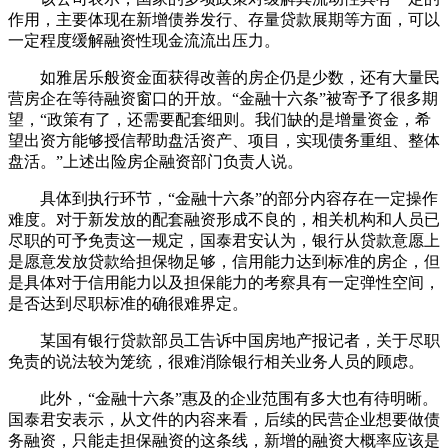
作用，主要体现在新增债券发行、存量贷款展期等方面，可以
一定程度缓解融资性现金流流出压力。
如雅居乐般资金面获得改善的房企仍是少数，还有大量民
营房企在等待融资窗口的开放。“金融十六条”被寄予了很多期
望，“政策有了，还需要配套细则。我们缺的是增量资金，希
望出资方能够授信帮助盘活资产、项目，实现债务重组、整体
盘活。”上述出险房企融资部门负责人说。
具体到执行环节，“金融十六条”的部分内容存在一定操作
难度。对于新发放的配套融资形成不良的，相关机构和人员已
尽职的可予免责这一规定，国泰君安认为，银行从贷款意愿上
是愿意发放贷款给担保物足够，信用能力达到标准的房企，但
是具体对于信用能力以及担保能力的考察具有一定弹性空间，
是否达到尽职标准的确很难界定。
某国有银行贷款部员工告诉中国房地产报记者，关于尽职
免责的说法较为笼统，很难消除银行相关业务人员的顾虑。
此外，“金融十六条”惠及的企业范围有多大也有待明晰。
国泰君安表示，从文件的内容来看，后续的民营企业想要做债
务融资，只能走担保融资的这条线，新增的融资大概率应该是