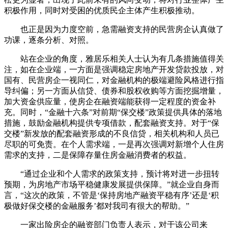
积极作用，同时对受困的优质民企主体产生积极推动。
也正是因为力度空前，急需融资支持的民营房企认真做了
功课，逐条分析、对照。
站在企业的角度，雅居乐相关人士认为有几条措施值得关
注，如在企业端，一方面是强调稳定房地产开发贷款投放，对
国有、民营房企一视同仁，对金融机构的极端避险风格进行指
导纠偏；另一方面从信贷、债券和股权收购等方面挖掘增量，
加大资金供应量，使房企在融资端能获得一定程度的资金补
充。同时，“金融十六条”对前期“保交楼”政策提供具体的落地
措施，鼓励金融机构提供专项借款，配套融资支持。对于“保
交楼”新发放的配套融资形成的不良信贷，相关机构和人员已
尽职的可免责。在个人需求端，一是再次强调对新增个人住房
需求的支持，二是保障存量住房金融消费者的权益。
“通过企业和个人需求的政策支持，预计将对进一步扭转
预期，为房地产市场平稳健康发展提供保障。”就企业自身而
言，“这次的政策，不管是‘保持房地产融资平稳有序’还是‘积
极做好保交楼的金融服务’都对我司有很大的帮助。”
一家出险房企的融资部门负责人表示，对于该公司来