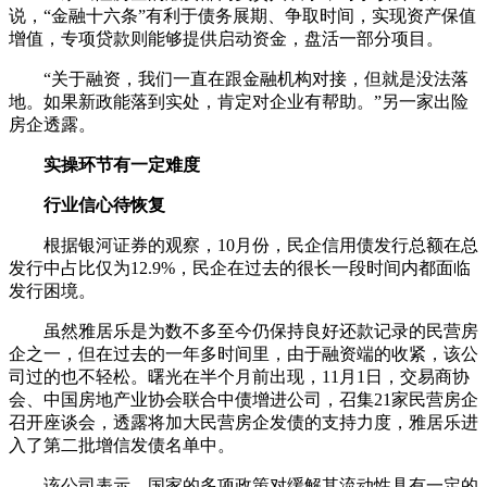
说，“金融十六条”有利于债务展期、争取时间，实现资产保值
增值，专项贷款则能够提供启动资金，盘活一部分项目。
“关于融资，我们一直在跟金融机构对接，但就是没法落
地。如果新政能落到实处，肯定对企业有帮助。”另一家出险
房企透露。
实操环节有一定难度
行业信心待恢复
根据银河证券的观察，10月份，民企信用债发行总额在总
发行中占比仅为12.9%，民企在过去的很长一段时间内都面临
发行困境。
虽然雅居乐是为数不多至今仍保持良好还款记录的民营房
企之一，但在过去的一年多时间里，由于融资端的收紧，该公
司过的也不轻松。曙光在半个月前出现，11月1日，交易商协
会、中国房地产业协会联合中债增进公司，召集21家民营房企
召开座谈会，透露将加大民营房企发债的支持力度，雅居乐进
入了第二批增信发债名单中。
该公司表示，国家的多项政策对缓解其流动性具有一定的