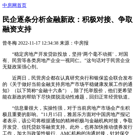
中房网首页
民企逐条分析金融新政：积极对接、争取
融资支持
曾冬梅
2022-11-17 12:34:38
来源：
中房报
“稳定房地产开发贷款投放，坚持‘两个毫不动摇’，对国
有、民营等各类房地产企业一视同仁。”这句话对于民营企业
无疑政策强心剂。
近两日，民营房企都在认真研究央行和银保监会联合发布
的《关于做好当前金融支持房地产市场平稳健康发展工作的通
知》（以下简称“金融十六条”），除了托举股价，他们更希望
能在新政的帮助下尽快摆脱流动性难题，回归正常经营轨道。
“信息量很大，实操性强，对于当前房地产市场会产生积
极且重要的影响。”11月15日，雅居乐方面对中国房地产报记
者表示，该公司将根据通知的精神积极与金融机构对接，争取
开发贷、信托贷款等融资支持。此外，也将加快推动债券发行
工作，加大与政策性银行、AMC机构的沟通对接，针对保交