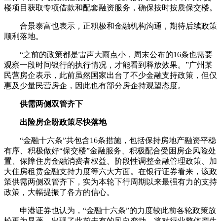
楼项目获取专项借款和配套融资服务，确保按时按质保交楼。
合景泰富也表示，正积极和金融机构沟通，期待后续政策
顺利落地。
“之前的政策都是雷声大雨点小，周末公布的16条也需要
观察一段时间银行的执行情况，才能看到释放效果。”广州某
民营房企表示，此前虽然国家出台了不少金融支持政策，但仅
惠及少量民营房企，因此也有部分房企持观望态度。
供需两侧双管齐下
出险房企盼政策尽快落地
“金融十六条”共包含16条措施，包括保持房地产融资平稳
有序、积极做好“保交楼”金融服务、积极配合受困房企风险处
置、保障住房金融消费者权益、阶段性调整金融管理政策、加
大住房租赁金融支持力度等六大方面。在银行证券看来，该政
策供需两侧双管齐下，实为本轮下行周期以来最强有力的支持
政策，大幅提振了各方的信心。
申港证券也认为，“金融十六条”的力度较此前各轮政策放
松更为显著，出现了此前未有的风向变动，将对行业整体产生