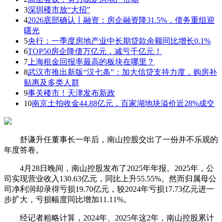
3
深圳楼市放“大招”
4
2026底部确认丨融资：房企融资降31.5%，债务重组迎
曙光
5
央行：一季度房地产业中长期贷款余额同比增长0.1%
6
TOP50房企降债万亿元，减亏千亿元！
7
上海租金回报率最高的板块在哪里？
8
武汉市推出新版“汉七条”：加大信贷支持力度，购房补
贴惠及多类人群
9
事关楼市！天津发布新政
10
南京土拍收金44.88亿元，百家湖地块溢价近28%成交
舒谦升任董事长一年后，南山控股交出了一份并不乐观的
年度答卷。
4月28日晚间，南山控股发布了2025年年报。2025年，公
司实现营业收入130.63亿元，同比上升55.55%。然而归属母公
司净利润却录得亏损19.70亿元，较2024年亏损17.73亿元进一
步扩大，亏损幅度同比增加11.11%。
经记者粗略计算，2024年、2025年这2年，南山控股累计