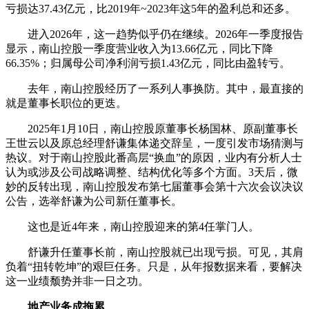
亏损达37.43亿元，比2019年~2023年这5年的盈利总和还多。
进入2026年，这一趋势似乎仍在继续。2026年一季度报告
显示，南山控股一季度营业收入为13.66亿元，同比下降
66.35%；归属母公司净利润亏损1.43亿元，同比由盈转亏。
去年，南山控股经历了一系列人事换防。其中，最直接的
就是董事长职位的更迭。
2025年1月10日，南山控股原董事长杨国林、原副董事长
王世云以及原总经理舒谦集体递交辞呈，一度引发市场猜测与
热议。对于南山控股此番高层“换血”的原因，业内有分析人士
认为或涉及公司战略调整、结构优化等多个方面。3天后，微
妙的反转出现，南山控股发布第七届董事会第十六次会议决议
公告，选举舒谦为公司新任董事长。
这也是近4年来，南山控股迎来的第4任掌门人。
舒谦升任董事长前，南山控股就已出现亏损。可见，其肩
负着“扭转乾坤”的艰巨任务。只是，从年报数据来看，要解决
这一业绩颓势并非一日之功。
地产业务成拖累