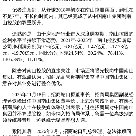
记者注意到，从舒谦2018年初次在南山控股露面，到现在
不足7年。不长的时间内，其已经完成了从中国南山集团到南
山控股的双重跃升。
遗憾的是，由于房地产行业进入深度调整期，南山控股的
盈利水平呈持续下滑态势。2021年~2025年，南山控股归属母
公司净利润分别为9.76亿元、6.81亿元、1.47亿元、-17.73亿
元、-19.70亿元，同比分别下降24.54%、30.24%、78.41%、
1305.89%、11.11%。
除去对南山控股的直接关注，市场还将眼光投向中国南山
集团。有观点认为，招商系高管近期密集空降中国南山集团，
意在对其业务进行整合优化。
2025年11月18日，招商蛇口原董事长、招商局集团副总经
理蒋铁峰出任中国南山集团董事长，正式分管该平台。有熟悉
招商局的人士在接受媒体采访时表示，过往招商局对中国南山
集团并不算强管控，如今纳入招商局体系，急需一位高级别的
领导统筹管理，蒋铁峰无疑是理想人选。
紧随其后，2026年3月，招商蛇口副总经理、总法律顾问