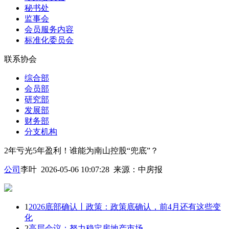
秘书处
监事会
会员服务内容
标准化委员会
联系协会
综合部
会员部
研究部
发展部
财务部
分支机构
2年亏光5年盈利！谁能为南山控股“兜底”？
公司
李叶 2026-05-06 10:07:28
来源：
中房报
1
2026底部确认丨政策：政策底确认，前4月还有这些变
化
2
高层会议：努力稳定房地产市场