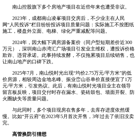
南山控股旗下多个房地产项目在近些年来也遭受非议。
2023年，成都南山凌峯项目交房后，不少业主在人民
网“人民投诉”栏目纷纷投诉项目质量问题：实际施工不按图纸
施工，楼盘外立面、电梯、绿化严重减配等问题。
2024年，因大幅下调房源备案价（同户型短期差价近300
万元），深圳南山赤湾汇广场项目引发业主维权，遭投诉价格
欺诈、违背承诺。此事持续发酵，不仅拖累项目后续销售，也
让南山地产的口碑下跌。
2025年7月，南山悦时光出现“均价2.75万元/平方米”的低
价房源，相较周边金地名峰、振业峦山谷单价直接便宜了1万
元/平方米，引发热议。此后，有南山悦时光项目业主在领导
留言板反映，项目交付时存在漏水、瓷砖鼓包、墙面开裂、防
火圈缺失等质量问题。
与此同时，多个项目现房在售多年，去库存进度依然缓
慢。比如“开云府”在2023年5月首次开售，3年过去了依旧没卖
完。
高管换防引猜想