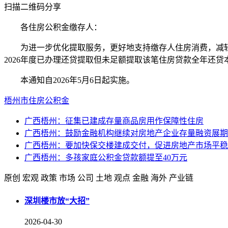
扫描二维码分享
各住房公积金缴存人：
为进一步优化提取服务，更好地支持缴存人住房消费，减轻
2026年度已办理还贷提取但未足额提取该笔住房贷款全年还
本通知自2026年5月6日起实施。
梧州市
住房公积金
广西梧州：征集已建成存量商品房用作保障性住房
广西梧州：鼓励金融机构继续对房地产企业存量融资展期
广西梧州：要加快保交楼建成交付，促进房地产市场平稳
广西梧州：多孩家庭公积金贷款额提至40万元
原创
宏观
政策
市场
公司
土地
观点
金融
海外
产业链
深圳楼市放“大招”
2026-04-30