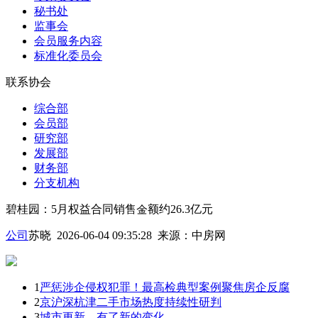
秘书处
监事会
会员服务内容
标准化委员会
联系协会
综合部
会员部
研究部
发展部
财务部
分支机构
碧桂园：5月权益合同销售金额约26.3亿元
公司
苏晓 2026-06-04 09:35:28
来源：
中房网
1
严惩涉企侵权犯罪！最高检典型案例聚焦房企反腐
2
京沪深杭津二手市场热度持续性研判
3
城市更新，有了新的变化