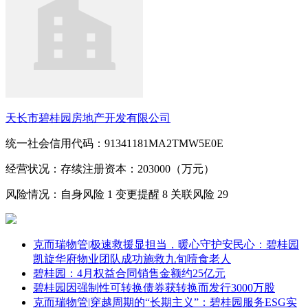
天长市碧桂园房地产开发有限公司
统一社会信用代码：91341181MA2TMW5E0E
经营状况：存续
注册资本：203000（万元）
风险情况：自身风险
1
变更提醒
8
关联风险
29
克而瑞物管|极速救援显担当，暖心守护安民心：碧桂园
凯旋华府物业团队成功施救九旬噎食老人
碧桂园：4月权益合同销售金额约25亿元
碧桂园因强制性可转换债券获转换而发行3000万股
克而瑞物管|穿越周期的“长期主义”：碧桂园服务ESG实