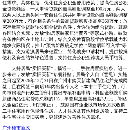
住需求。具体包括，优化住房公积金使用政策，提高住房公积
金贷款额度，一人申请贷款的最高额度调整至100万元，两人
或两人以上购买同一套自住住房共同申请贷款的最高额度调整
至200万元，符合相关条件的最高贷款额度提高至360万元；放
宽存量商业贷款转公积金贷款条件，允许转为组合贷款。鼓励
各区结合实际，发放“购房家装家居消费券”等形式补贴。鼓励
有条件的区在土地出让时，结合义务教育阶段学位承载能力和
地块实际情况，推出“预售阶段确定学位”“网签后即可入学”等
措施。支持港澳居民来穗置业，简化购房申请材料，提供按揭
便利及资金结算绿色通道，支持住房公积金跨境人民币结算。
支持居民“卖旧买新”，畅通一、二手住房置换链条。进一
步来讲，发放“卖旧买新”专项补贴，居民个人自《意见》实施
之日起至2026年12月31日在广州市购买新建商品住宅并完成网
签，且在网签日前后1年内出售个人名下本市二手住宅的，可
向市房地产行政主管部门提出专项补贴申请（补贴金额按所购
新建商品住宅贷款总额的1%，单套房屋最高补贴3万元，补贴
总金额2亿元，用完即止）。鼓励国有企业以市场化方式收购
二手住宅用作保障性住房、人才住房及其他用途房源，支持二
手住宅业主卖旧买新，更好满足改善性住房需求。
广州
楼市新政