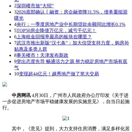
2
深圳楼市放“大招”
3
2026底部确认丨融资：房企融资降31.5%，债务重组迎
曙光
4
央行：一季度房地产业中长期贷款余额同比增长0.1%
5
TOP50房企降债万亿元，减亏千亿元！
6
上海租金回报率最高的板块在哪里？
7
武汉市推出新版“汉七条”：加大信贷支持力度，购房补
贴惠及多类人群
8
事关楼市！天津发布新政
9
突出态度先导 畅通活力之源 努力稳定房地产市场有底
气
10
变现超44亿元！越秀地产做了笔大交易
中房网讯
4月30日，广州市人民政府办公厅印发《关于进
一步促进房地产市场平稳健康发展的实施意见》，自当日起施
行。
其中，《意见》提到，大力支持住房消费，满足多样化居